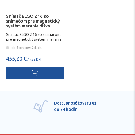
Snímač ELGO Z16 so
snímačom pre magnetický
systém merania dĺžky
BOMAR
Snímač ELGO Z16 so snímačom
pre magnetický systém merania
dĺžky
do 7 pracovných dní
455,20 €
/ ks s DPH
Dostupnosť tovaru už
do 24 hodín