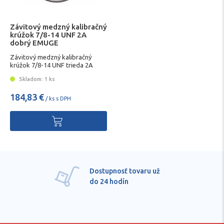
Závitový medzný kalibračný
krúžok 7/8-14 UNF 2A
dobrý EMUGE
Závitový medzný kalibračný
krúžok 7/8-14 UNF trieda 2A
dobrý EMUGE
Skladom: 1 ks
184,83 €
/ ks s DPH
Dostupnosť tovaru už
do 24 hodín