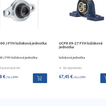
000 J FYH ložisková jednotka
UCPX 09-27 FYH ložisková
jednotka
00 J FYH ložisková jednotka
ložisková jednotka
5 pracovných dní
Na objednávku
8 €
67,45 €
/ ks s DPH
/ ks s DPH