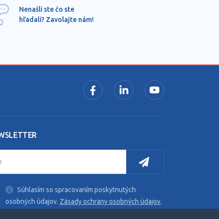
Ponu
Nenašli ste čo ste
mimo
hľadali? Zavolajte nám!
dopy
pros
WSLETTER
Súhlasím so spracovaním poskytnutých
osobných údajov.
Zásady ochrany osobných údajov
.