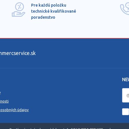
Pre každú položku
technické kvalifikované
poradenstvo
ercservice.sk
NE
y
nosti
 osobných údajov