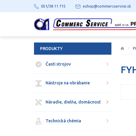
051/38 11 715
eshop@commercservice.sk
PRODUKTY
F
Časti strojov
FY
Nástroje na obrábanie
Náradie, dielňa, domácnosť
Technická chémia