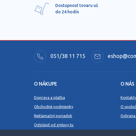
Dostupnosť tovaru už
do 24 hodín
051/38 11 715
eshop@comm
O NÁKUPE
O NÁS
Doprava a platba
Kontakt
Obchodné podmienky
O spoloč
Reklamačný poriadok
Ochrana
Odstúpiť od zmluvy tu