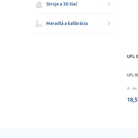
Stroje a 3D tlač
Meradlá a kalibrácia
UFL 
UFL 0
do 
18,5