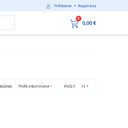
•
Prihlásenie
Registrácia
0
0,00 €
Podľa odporúčania
12
ADENIE:
POČET: