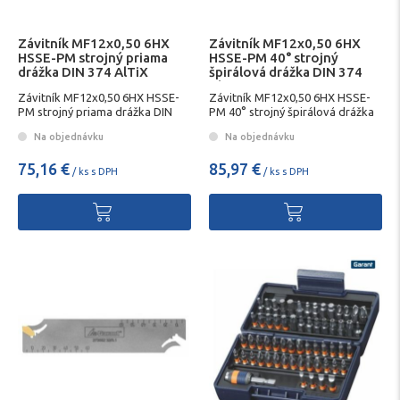
Závitník MF12x0,50 6HX
Závitník MF12x0,50 6HX
HSSE-PM strojný priama
HSSE-PM 40° strojný
drážka DIN 374 AlTiX
špirálová drážka DIN 374
Garant
AlTiX Garant
Závitník MF12x0,50 6HX HSSE-
Závitník MF12x0,50 6HX HSSE-
PM strojný priama drážka DIN
PM 40° strojný špirálová drážka
374 AlTiX Garant
DIN 374 AlTiX Garant
Na objednávku
Na objednávku
75,16 €
85,97 €
/ ks s DPH
/ ks s DPH