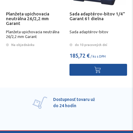
Planžeta upichovacia
Sada adaptérov-bitov 1/4"
neutrálna 26/2,2 mm
Garant 61 dielna
Garant
Planžeta upichovacia neutrálna
Sada adaptérov-bitov
26/2,2 mm Garant
Na objednávku
do 10 pracovných dní
185,72 €
/ ks s DPH
Pre každú položku
technické kvalifikované
poradenstvo