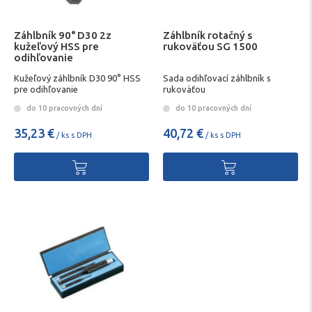
Záhlbník 90° D30 2z
Záhlbník rotačný s
kužeľový HSS pre
rukoväťou SG 1500
odihľovanie
Kužeľový záhlbník D30 90° HSS
Sada odihľovací záhlbník s
pre odihľovanie
rukoväťou
do 10 pracovných dní
do 10 pracovných dní
35,23 €
40,72 €
/ ks s DPH
/ ks s DPH