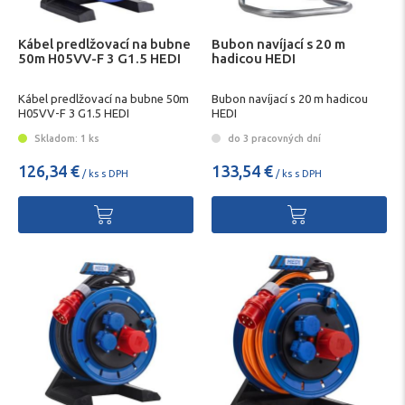
Kábel predlžovací na bubne
Bubon navíjací s 20 m
50m H05VV-F 3 G1.5 HEDI
hadicou HEDI
Kábel predlžovací na bubne 50m
Bubon navíjací s 20 m hadicou
H05VV-F 3 G1.5 HEDI
HEDI
Skladom: 1 ks
do 3 pracovných dní
126,34 €
133,54 €
/ ks s DPH
/ ks s DPH