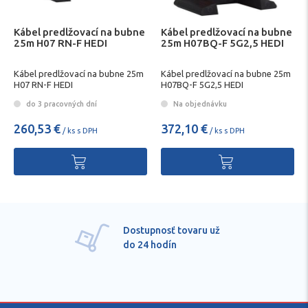
Kábel predlžovací na bubne
Kábel predlžovací na bubne
25m H07 RN-F HEDI
25m H07BQ-F 5G2,5 HEDI
Kábel predlžovací na bubne 25m
Kábel predlžovací na bubne 25m
H07 RN-F HEDI
H07BQ-F 5G2,5 HEDI
do 3 pracovných dní
Na objednávku
260,53 €
372,10 €
/ ks s DPH
/ ks s DPH
sť tovaru už
Pre každú po
dín
technické kva
poradenstvo