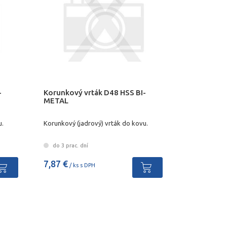
-
Korunkový vrták D48 HSS BI-
METAL
u.
Korunkový (jadrový) vrták do kovu.
do 3 prac. dní
7,87 €
/ ks s DPH