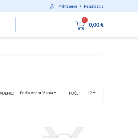
•
Prihlásenie
Registrácia
0
0,00 €
Podľa odporúčania
12
ADENIE:
POČET: