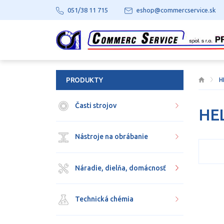
051/38 11 715
eshop@commercservice.sk
PRODUKTY
H
Časti strojov
HE
Nástroje na obrábanie
Náradie, dielňa, domácnosť
Technická chémia