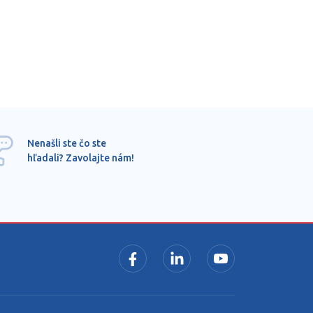
Ponu
Nenašli ste čo ste
mimo
hľadali? Zavolajte nám!
dopy
pros