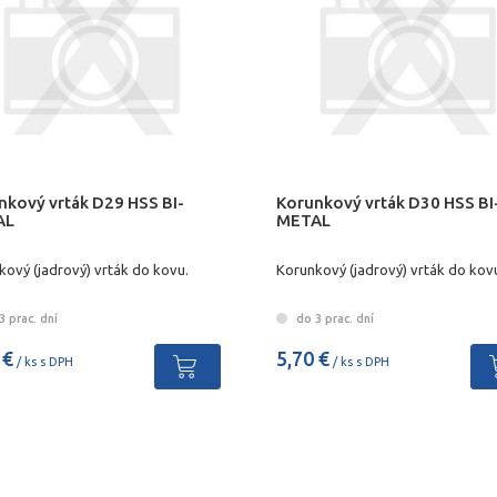
nkový vrták D29 HSS BI-
Korunkový vrták D30 HSS BI
AL
METAL
kový (jadrový) vrták do kovu.
Korunkový (jadrový) vrták do kov
 prac. dní
do 3 prac. dní
 €
5,70 €
/ ks s DPH
/ ks s DPH