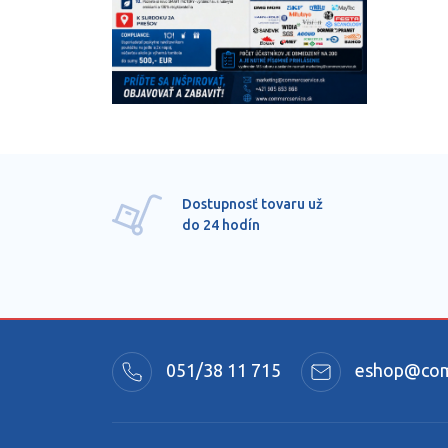
Dostupnosť tovaru už
do 24 hodín
051/38 11 715
eshop@comm