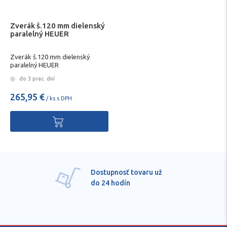
Zverák š.120 mm dielenský
paralelný HEUER
Zverák š.120 mm dielenský
paralelný HEUER
do 3 prac. dní
265,95 €
/ ks s DPH
Dostupnosť tovaru už
do 24 hodín