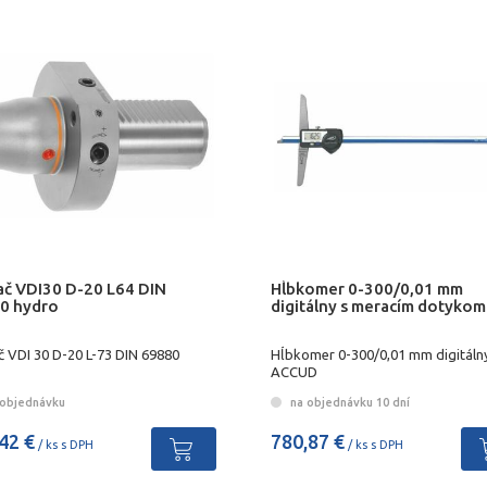
ač VDI30 D-20 L64 DIN
Hĺbkomer 0-300/0,01 mm
0 hydro
digitálny s meracím dotykom
č VDI 30 D-20 L-73 DIN 69880
Hĺbkomer 0-300/0,01 mm digitáln
ACCUD
objednávku
na objednávku 10 dní
42 €
780,87 €
/ ks s DPH
/ ks s DPH