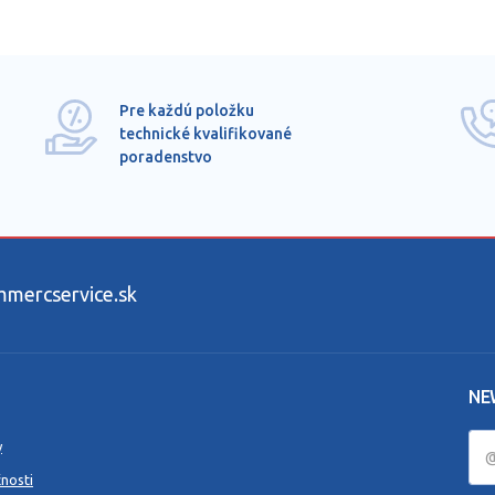
Pre každú položku
technické kvalifikované
poradenstvo
ercservice.sk
NE
y
nosti