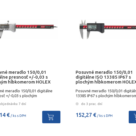
vné meradlo 150/0,01
Posuvné meradlo 150/0,01
álne presnosť +/-0,03 s
digitálne ISO 13385 IP67 s
hým hĺbkomerom HOLEX
plochým hĺbkomerom HOLE
né meradlo 150/0,01 digitálne
Posuvné meradlo 150/0,01 digitál
osť +/-0,03 s plochým
13385 IP67 s plochým hĺbkomero
omerom HOLEX
HOLEX
objednávku 7 dní
do 3 prac. dní
14 €
152,27 €
/ ks s DPH
/ ks s DPH