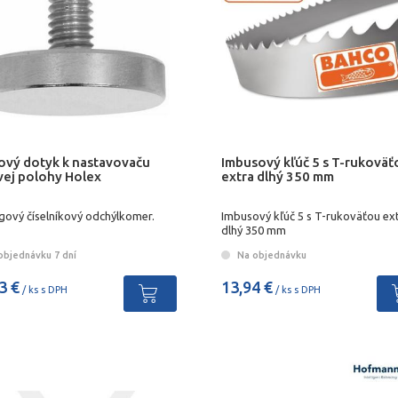
ový dotyk k nastavovaču
Imbusový kľúč 5 s T-rukoväť
vej polohy Holex
extra dlhý 350 mm
gový číselníkový odchýlkomer.
Imbusový kľúč 5 s T-rukoväťou ex
dlhý 350 mm
objednávku 7 dní
Na objednávku
3 €
13,94 €
/ ks s DPH
/ ks s DPH