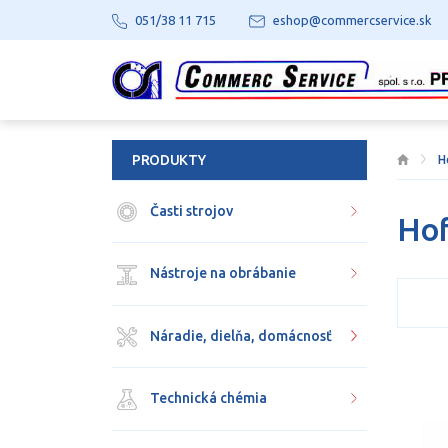
051/38 11 715
eshop@commercservice.sk
PRODUKTY
H
Časti strojov
Ho
Nástroje na obrábanie
Náradie, dielňa, domácnosť
Technická chémia