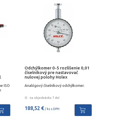
Odchýlkomer 0-5 rozlíšenie 0,01
číselníkový pre nastavovač
X
nulovej polohy Holex
ne ISO
Analógový číselníkový odchýlkomer.
m
na objednávku 7 dní
188,52 €
/ ks s DPH