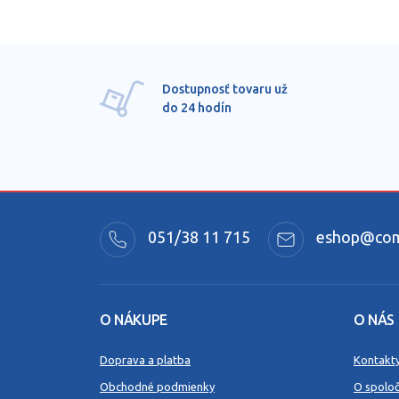
Dostupnosť tovaru už
do 24 hodín
051/38 11 715
eshop@comm
O NÁKUPE
O NÁS
Doprava a platba
Kontakt
Obchodné podmienky
O spoloč