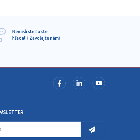
Ponu
Nenašli ste čo ste
mimo
hľadali? Zavolajte nám!
dopy
pros
WSLETTER