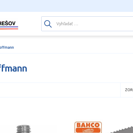
offmann
ffmann
ZOR