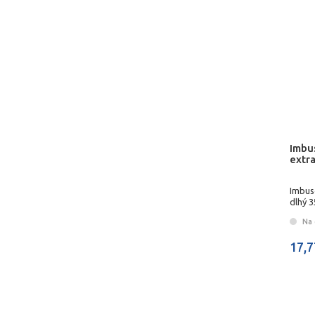
Imbu
extr
Imbus
dlhý 
Na 
17,7