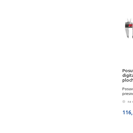
Posu
digit
ploc
Posuv
presn
hĺbk
na 
116,