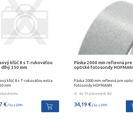
sový kľúč 8 s T-rukoväťou
Páska 2000 mm reflexná pre
a dlhý 350 mm
optické fotosondy HOFMA
ový kľúč 8 s T-rukoväťou extra
Páska 2000 mm reflexná pre opti
350 mm
fotosondy HOFMANN
objednávku
do 10 pracovných dní
7 €
34,19 €
/ ks s DPH
/ ks s DPH