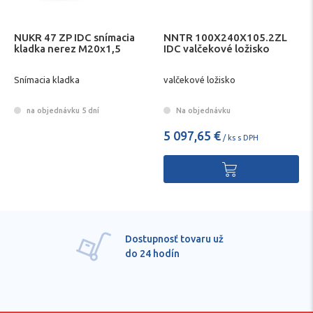
NUKR 47 ZP IDC snímacia
NNTR 100X240X105.2ZL
kladka nerez M20x1,5
IDC valčekové ložisko
Snímacia kladka
valčekové ložisko
na objednávku 5 dní
Na objednávku
5 097,65 €
/ ks s DPH
Dostupnosť tovaru už
do 24 hodín