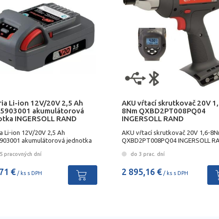
ia Li-ion 12V/20V 2,5 Ah
AKU vŕtací skrutkovač 20V 1,
5903001 akumulátorová
8Nm QXBD2PT008PQ04
otka INGERSOLL RAND
INGERSOLL RAND
a Li-ion 12V/20V 2,5 Ah
AKU vŕtací skrutkovač 20V 1,6-8
903001 akumulátorová jednotka
QXBD2PT008PQ04 INGERSOLL R
RSOLL RAND
5 pracovných dní
do 3 prac. dní
71 €
2 895,16 €
/ ks s DPH
/ ks s DPH