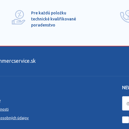
Pre každú položku
technické kvalifikované
poradenstvo
ercservice.sk
NE
y
nosti
 osobných údajov