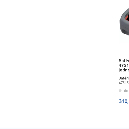
Batér
4751
jedn
Batéri
47515
INGE
do 
310,