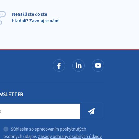
Ponu
Nenašli ste čo ste
mimo
hľadali? Zavolajte nám!
dopy
pros
WSLETTER
Súhlasím so spracovaním poskytnutých
osobných údajov.
Zásady ochrany osobných údajov
.