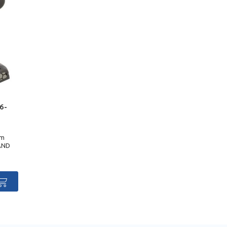
6-
Nm
AND