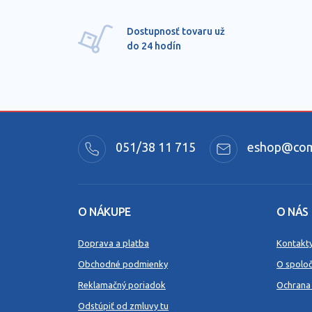
Dostupnosť tovaru už
do 24 hodín
051/38 11 715
eshop@comm
O NÁKUPE
O NÁS
Doprava a platba
Kontakt
Obchodné podmienky
O spoloč
Reklamačný poriadok
Ochrana
Odstúpiť od zmluvy tu