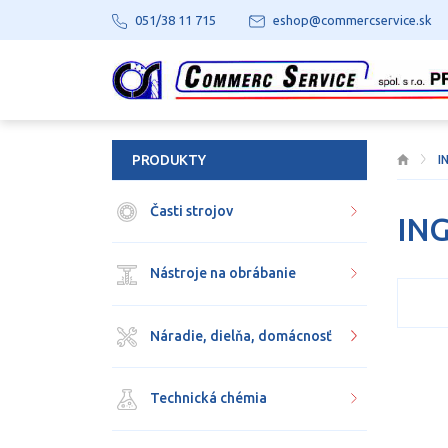
051/38 11 715
eshop@commercservice.sk
PRODUKTY
I
Časti strojov
IN
Nástroje na obrábanie
Náradie, dielňa, domácnosť
Technická chémia