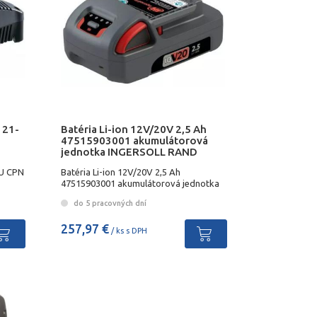
121-
Batéria Li-ion 12V/20V 2,5 Ah
47515903001 akumulátorová
jednotka INGERSOLL RAND
EU CPN
Batéria Li-ion 12V/20V 2,5 Ah
47515903001 akumulátorová jednotka
INGERSOLL RAND
do 5 pracovných dní
257,97 €
/ ks s DPH