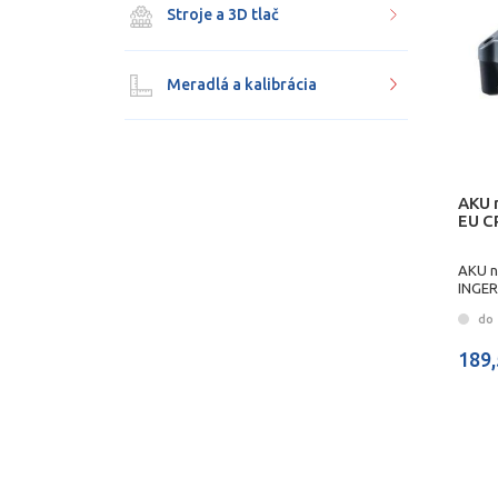
Stroje a 3D tlač
Meradlá a kalibrácia
AKU 
EU C
AKU n
INGE
do 
189,