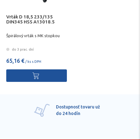
Vrták D 18,5 233/135
DIN345 HSS A13018.5
Špirálový vrták s MK stopkou
do 3 prac. dní
65,16 €
/ ks s DPH
Dostupnosť tovaru už
do 24 hodín