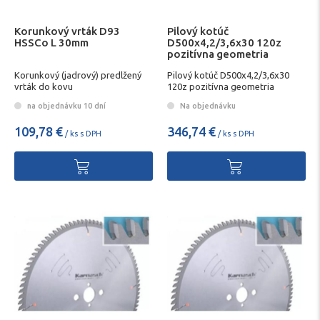
Korunkový vrták D93
Pilový kotúč
HSSCo L 30mm
D500x4,2/3,6x30 120z
pozitívna geometria
KARNASCH
Korunkový (jadrový) predlžený
Pilový kotúč D500x4,2/3,6x30
vrták do kovu
120z pozitívna geometria
KARNASCH
na objednávku 10 dní
Na objednávku
109,78 €
346,74 €
/ ks s DPH
/ ks s DPH