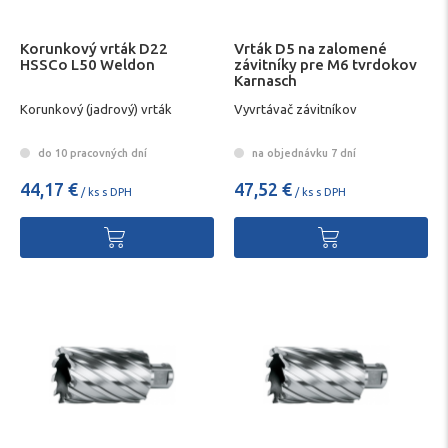
Korunkový vrták D22
Vrták D5 na zalomené
HSSCo L50 Weldon
závitníky pre M6 tvrdokov
Karnasch
Korunkový (jadrový) vrták
Vyvrtávač závitníkov
do 10 pracovných dní
na objednávku 7 dní
44,17 €
47,52 €
/ ks s DPH
/ ks s DPH