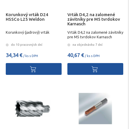
Korunkový vrták D24
Vrták D4,2 na zalomené
HSSCo L25 Weldon
závitníky pre M5 tvrdokov
Karnasch
Korunkový (jadrový) vrták
Vrták D4,2 na zalomené závitníky
pre M5 tvrdokov Karnasch
do 10 pracovných dní
na objednávku 7 dní
34,34 €
40,67 €
/ ks s DPH
/ ks s DPH