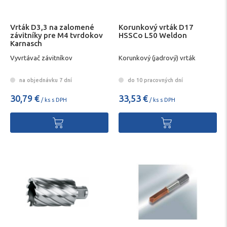
Vrták D3,3 na zalomené
Korunkový vrták D17
závitníky pre M4 tvrdokov
HSSCo L50 Weldon
Karnasch
Vyvrtávač závitníkov
Korunkový (jadrový) vrták
na objednávku 7 dní
do 10 pracovných dní
30,79 €
33,53 €
/ ks s DPH
/ ks s DPH