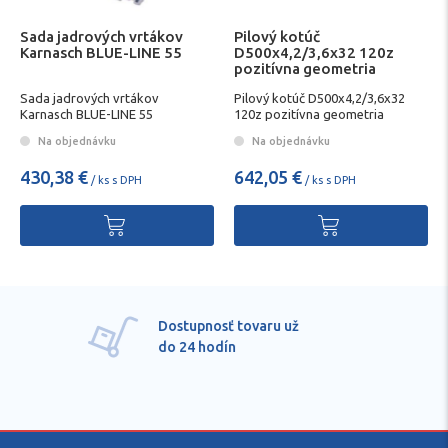
Sada jadrových vrtákov
Pilový kotúč
Karnasch BLUE-LINE 55
D500x4,2/3,6x32 120z
pozitívna geometria
KARNASCH
Sada jadrových vrtákov
Pilový kotúč D500x4,2/3,6x32
Karnasch BLUE-LINE 55
120z pozitívna geometria
KARNASCH
Na objednávku
Na objednávku
430,38 €
642,05 €
/ ks s DPH
/ ks s DPH
Pre každú položku
technické kvalifikované
poradenstvo