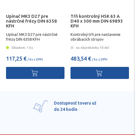
Upínač MK3 D27 pre
Tŕň kontrolný HSK 63 A
nástrčné frézy DIN 6358
D40 x 300 mm DIN 69893
KFH
KFH
Upínač MK3 D27 pre nástrčné
Kontrolný tŕň pre nastavenie
frézy DIN 6358 KFH
obrábacích strojov
Skladom: 1 ks
na objednávku 10 dní
117,25 €
483,54 €
/ ks s DPH
/ ks s DPH
Dostupnosť tovaru už
do 24 hodín