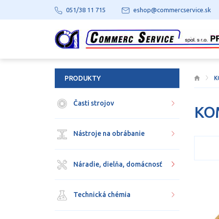
051/38 11 715
eshop@commercservice.sk
PRODUKTY
K
Časti strojov
KO
Nástroje na obrábanie
Náradie, dielňa, domácnosť
Technická chémia