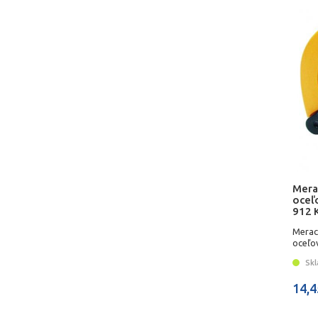
Mera
oceľ
912 
Merac
oceľov
Kome
Skl
14,4