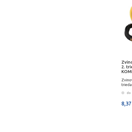
Zvin
2. tr
KOM
Zvino
tried
do 
8,37