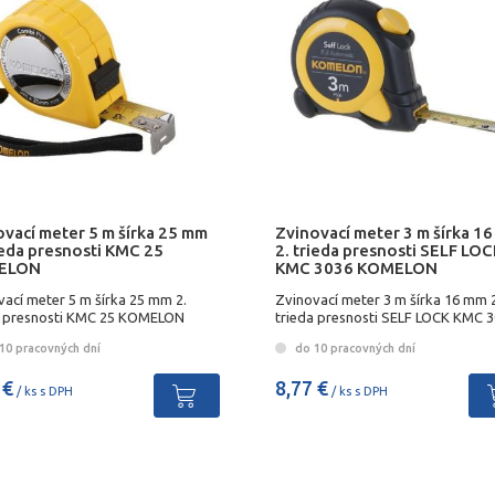
ovací meter 5 m šírka 25 mm
Zvinovací meter 3 m šírka 1
ieda presnosti KMC 25
2. trieda presnosti SELF LOC
ELON
KMC 3036 KOMELON
vací meter 5 m šírka 25 mm 2.
Zvinovací meter 3 m šírka 16 mm 2
a presnosti KMC 25 KOMELON
trieda presnosti SELF LOCK KMC 
KOMELON
10 pracovných dní
do 10 pracovných dní
 €
8,77 €
/ ks s DPH
/ ks s DPH