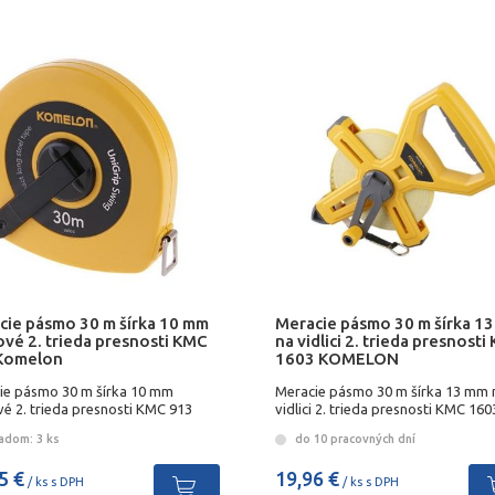
cie pásmo 30 m šírka 10 mm
Meracie pásmo 30 m šírka 1
ové 2. trieda presnosti KMC
na vidlici 2. trieda presnost
Komelon
1603 KOMELON
ie pásmo 30 m šírka 10 mm
Meracie pásmo 30 m šírka 13 mm 
é 2. trieda presnosti KMC 913
vidlici 2. trieda presnosti KMC 160
lon
KOMELON
adom: 3 ks
do 10 pracovných dní
5 €
19,96 €
/ ks s DPH
/ ks s DPH