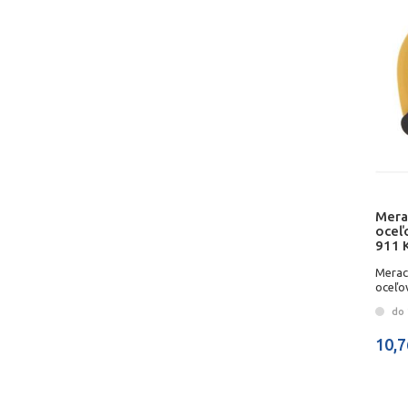
Mera
oceľ
911
Merac
oceľov
KOME
do 
10,7