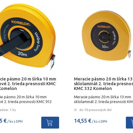
cie pásmo 20 m šírka 10 mm
Meracie pásmo 20 m šírka 1
ové 2. trieda presnosti KMC
sklolaminát 2. trieda presnos
Komelon
KMC 332 Komelon
ie pásmo 20 m šírka 10 mm
Meracie pásmo 20 m šírka 13 mm
é 2. trieda presnosti KMC 912
sklolaminát 2. trieda presnosti K
lon
Komelon
adom: 1 ks
do 10 pracovných dní
5 €
14,55 €
/ ks s DPH
/ ks s DPH