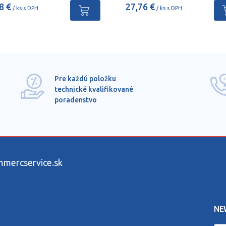
8 €
27,76 €
/ ks s DPH
/ ks s DPH
Pre každú položku
technické kvalifikované
poradenstvo
ercservice.sk
NE