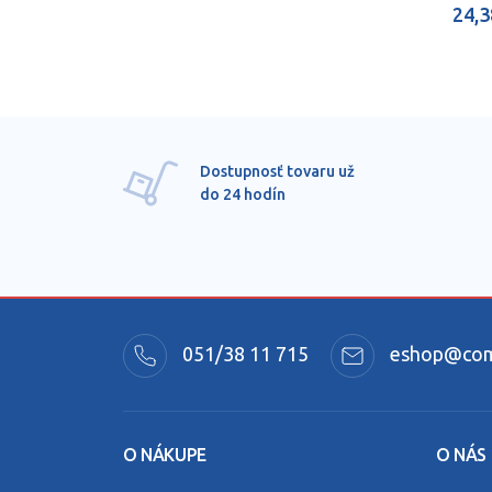
24,3
Dostupnosť tovaru už
do 24 hodín
051/38 11 715
eshop@comm
O NÁKUPE
O NÁS