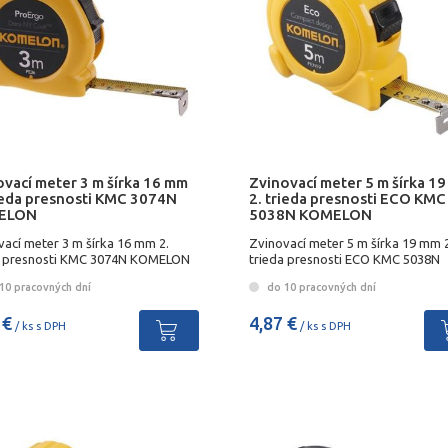
ovací meter 3 m šírka 16 mm
Zvinovací meter 5 m šírka 1
rieda presnosti KMC 3074N
2. trieda presnosti ECO KMC
ELON
5038N KOMELON
vací meter 3 m šírka 16 mm 2.
Zvinovací meter 5 m šírka 19 mm 2
a presnosti KMC 3074N KOMELON
trieda presnosti ECO KMC 5038N
KOMELON
10 pracovných dní
do 10 pracovných dní
 €
4,87 €
/ ks s DPH
/ ks s DPH