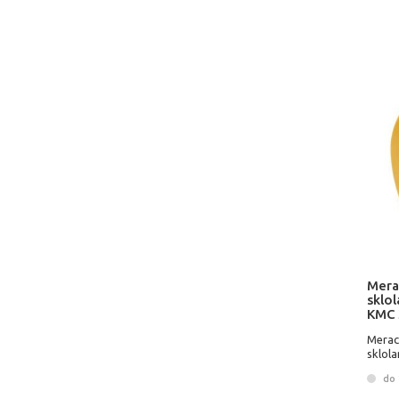
Mera
sklol
KMC 
Merac
sklola
Kome
do 