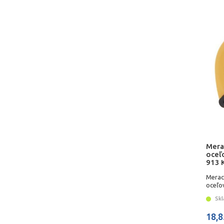
Mera
oceľ
913 
Merac
oceľov
Kome
Skl
18,8