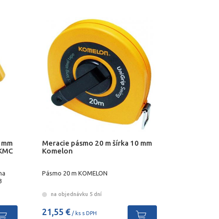
3 mm
Meracie pásmo 20 m šírka 10 mm
i KMC
Komelon
na
Pásmo 20 m KOMELON
3
na objednávku 5 dní
21,55 €
/ ks s DPH