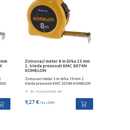
6 mm
Zvinovací meter 8 m šírka 25 mm
K
2. trieda presnosti KMC 8074N
KOMELON
.
Zvinovací meter 5 m šírka 19 mm 2.
3036
trieda presnosti KMC 5074N KOMELON
do 10 pracovných dní
9,27 €
/ ks s DPH