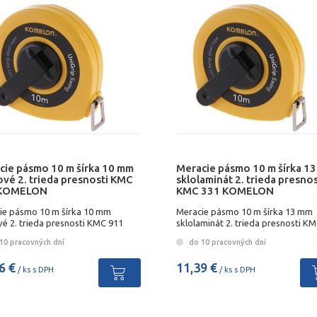
cie pásmo 10 m šírka 10 mm
Meracie pásmo 10 m šírka 1
ové 2. trieda presnosti KMC
sklolaminát 2. trieda presnos
 KOMELON
KMC 331 KOMELON
ie pásmo 10 m šírka 10 mm
Meracie pásmo 10 m šírka 13 mm
é 2. trieda presnosti KMC 911
sklolaminát 2. trieda presnosti K
LON
KOMELON
10 pracovných dní
do 10 pracovných dní
6 €
11,39 €
/ ks s DPH
/ ks s DPH