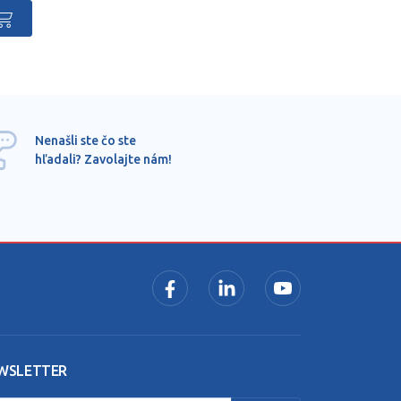
Ponu
Nenašli ste čo ste
mimo
hľadali? Zavolajte nám!
dopy
pros
WSLETTER