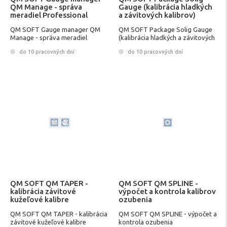
QM Manage - správa
Gauge (kalibrácia hladkých
meradiel Professional
a závitových kalibrov)
Edition
QM SOFT Gauge manager QM
QM SOFT Package Solig Gauge
Manage - správa meradiel
(kalibrácia hladkých a závitových
kalibrov)
do 10 pracovných dní
do 10 pracovných dní
QM SOFT QM TAPER -
QM SOFT QM SPLINE -
kalibrácia závitové
výpočet a kontrola kalibrov
kužeľové kalibre
ozubenia
QM SOFT QM TAPER - kalibrácia
QM SOFT QM SPLINE - výpočet a
závitové kužeľové kalibre
kontrola ozubenia