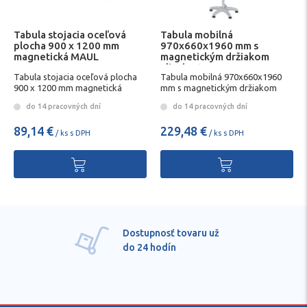
Tabula stojacia oceľová
Tabula mobilná
plocha 900 x 1200 mm
970x660x1960 mm s
magnetická MAUL
magnetickým držiakom
Flipchart MAUL
Tabula stojacia oceľová plocha
Tabula mobilná 970x660x1960
900 x 1200 mm magnetická
mm s magnetickým držiakom
MAUL
Flipchart MAUL
do 14 pracovných dní
do 14 pracovných dní
89,14 €
229,48 €
/ ks s DPH
/ ks s DPH
Dostupnosť tovaru už
do 24 hodín