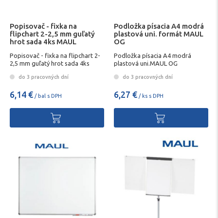
Popisovač - fixka na
Podložka písacia A4 modrá
flipchart 2-2,5 mm guľatý
plastová uni. formát MAUL
hrot sada 4ks MAUL
OG
Popisovač - fixka na flipchart 2-
Podložka písacia A4 modrá
2,5 mm guľatý hrot sada 4ks
plastová uni.MAUL OG
MAUL
do 3 pracovných dní
do 3 pracovných dní
6,14 €
6,27 €
/ bal s DPH
/ ks s DPH