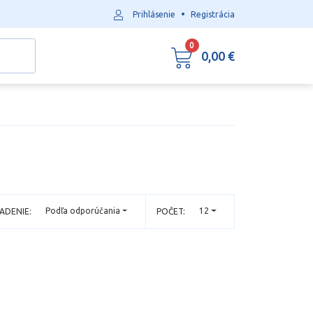
•
Prihlásenie
Registrácia
0
0,00 €
Podľa odporúčania
12
ADENIE:
POČET: