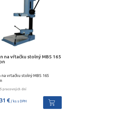
an na vŕtačku stolný MBS 165
on
n na vrtačku stolný MBS 165
n
5 pracovných dní
31 €
/ ks s DPH