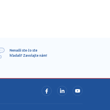
Ponu
Nenašli ste čo ste
mimo
hľadali? Zavolajte nám!
dopy
pros