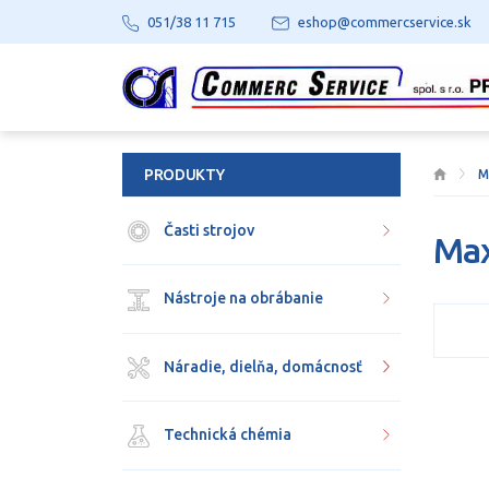
051/38 11 715
eshop@commercservice.sk
PRODUKTY
M
Časti strojov
Ma
Nástroje na obrábanie
Náradie, dielňa, domácnosť
Technická chémia