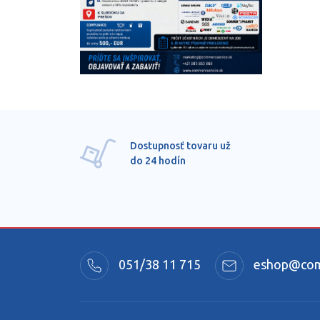
Dostupnosť tovaru už
do 24 hodín
051/38 11 715
eshop@comm