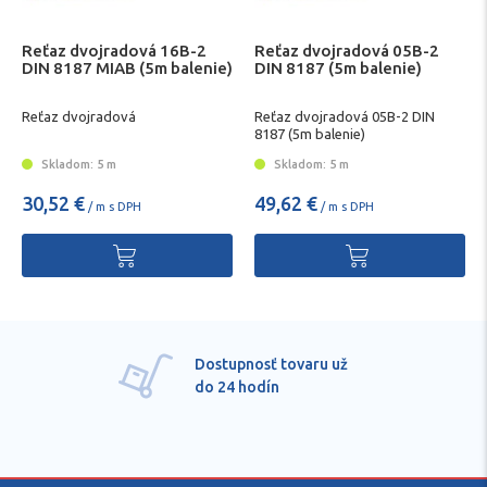
Reťaz dvojradová 16B-2
Reťaz dvojradová 05B-2
DIN 8187 MIAB (5m balenie)
DIN 8187 (5m balenie)
Reťaz dvojradová
Reťaz dvojradová 05B-2 DIN
8187 (5m balenie)
Skladom: 5 m
Skladom: 5 m
30,52 €
49,62 €
/ m s DPH
/ m s DPH
sť tovaru už
Pre každú po
dín
technické kva
poradenstvo