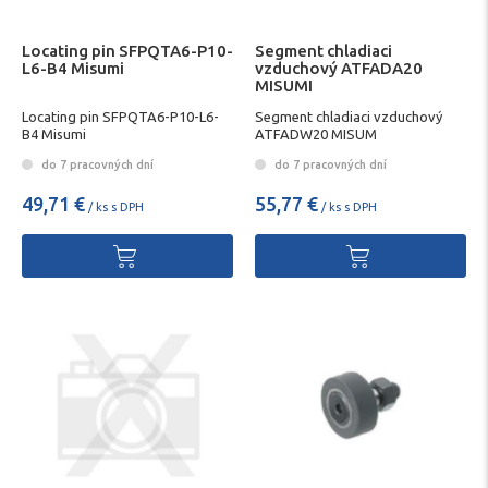
Locating pin SFPQTA6-P10-
Segment chladiaci
L6-B4 Misumi
vzduchový ATFADA20
MISUMI
Locating pin SFPQTA6-P10-L6-
Segment chladiaci vzduchový
B4 Misumi
ATFADW20 MISUM
do 7 pracovných dní
do 7 pracovných dní
49,71 €
55,77 €
/ ks s DPH
/ ks s DPH