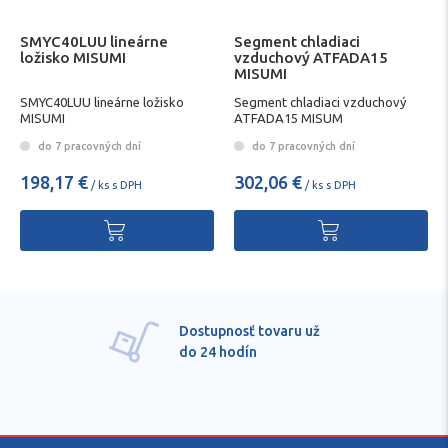
SMYC40LUU lineárne
Segment chladiaci
ložisko MISUMI
vzduchový ATFADA15
MISUMI
SMYC40LUU lineárne ložisko
Segment chladiaci vzduchový
MISUMI
ATFADA15 MISUM
do 7 pracovných dní
do 7 pracovných dní
198,17 €
302,06 €
/ ks s DPH
/ ks s DPH
Pre každú položku
technické kvalifikované
poradenstvo