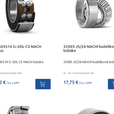
05S16 G-2DL CS NACH
32005 JS/26 NACHI kuželik
ko
ložisko
5S16 G-2DL CS NACH ložisko
32005 JS/26 NACHI kuželikové lož
3 pracovných dní
do 5 pracovných dní
2 €
17,75 €
/ ks s DPH
/ ks s DPH