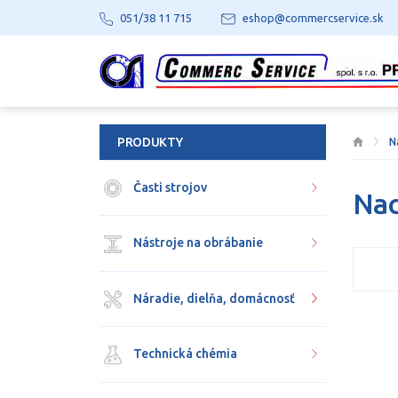
051/38 11 715
eshop@commercservice.sk
PRODUKTY
N
Časti strojov
Nac
Nástroje na obrábanie
Náradie, dielňa, domácnosť
Technická chémia