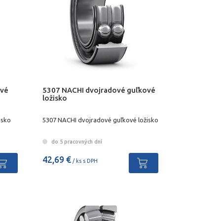
ové
5307 NACHI dvojradové guľkové
ložisko
isko
5307 NACHI dvojradové guľkové ložisko
do 5 pracovných dní
42,69 €
/ ks s DPH