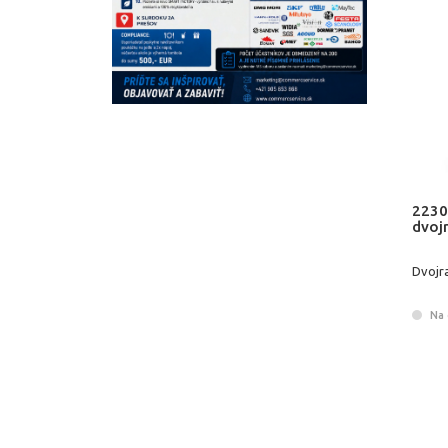
2230
dvoj
Dvojr
Na 