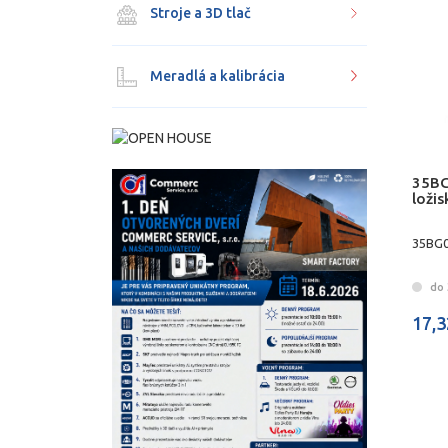
Stroje a 3D tlač
Meradlá a kalibrácia
35BG
ložis
35BG0
do 
17,3