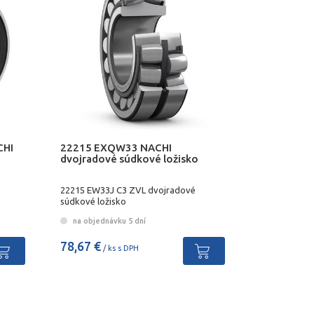
CHI
22215 EXQW33 NACHI
dvojradové súdkové ložisko
22215 EW33J C3 ZVL dvojradové
súdkové ložisko
na objednávku 5 dní
78,67 €
/ ks s DPH