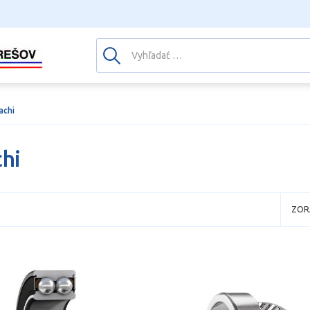
achi
hi
ZOR