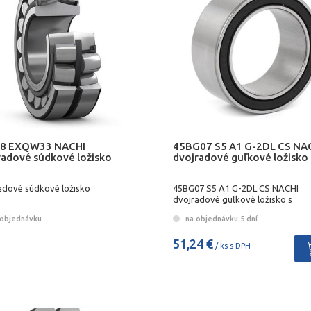
8 EXQW33 NACHI
45BG07 S5 A1 G-2DL CS NA
radové súdkové ložisko
dvojradové guľkové ložisko
adové súdkové ložisko
45BG07 S5 A1 G-2DL CS NACHI
dvojradové guľkové ložisko s
kosouhlým stykom
objednávku
na objednávku 5 dní
51,24 €
/ ks s DPH