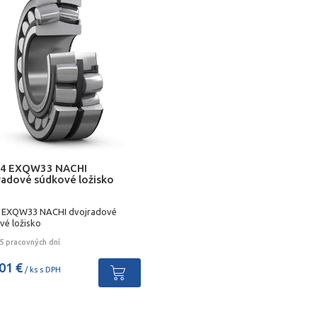
4 EXQW33 NACHI
radové súdkové ložisko
 EXQW33 NACHI dvojradové
vé ložisko
5 pracovných dní
01 €
/ ks s DPH