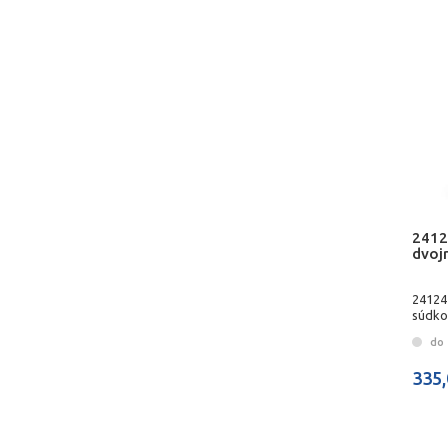
2412
dvoj
24124
súdko
do 
335,