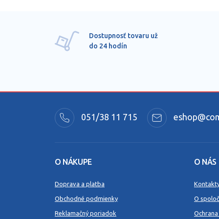
Dostupnosť tovaru už
do 24 hodín
051/38 11 715
eshop@comm
O NÁKUPE
O NÁS
Doprava a platba
Kontakt
Obchodné podmienky
O spoloč
Reklamačný poriadok
Ochrana