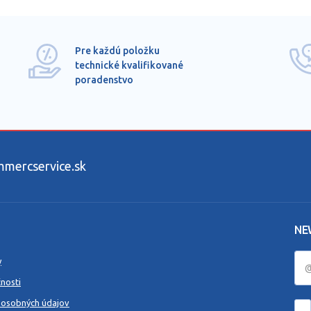
Pre každú položku
technické kvalifikované
poradenstvo
ercservice.sk
NE
y
nosti
 osobných údajov