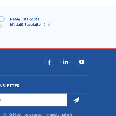
Ponu
Nenašli ste čo ste
mimo
hľadali? Zavolajte nám!
dopy
pros
WSLETTER
Súhlasím so spracovaním poskytnutých