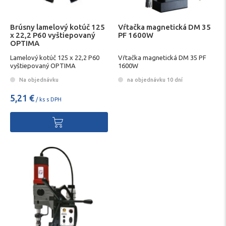
Brúsny lamelový kotúč 125
Vŕtačka magnetická DM 35
x 22,2 P60 vyštiepovaný
PF 1600W
OPTIMA
Lamelový kotúč 125 x 22,2 P60
Vŕtačka magnetická DM 35 PF
vyštiepovaný OPTIMA
1600W
Na objednávku
na objednávku 10 dní
5,21 €
/ ks s DPH