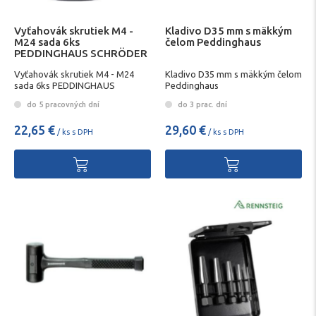
Vyťahovák skrutiek M4 -
Kladivo D35 mm s mäkkým
M24 sada 6ks
čelom Peddinghaus
PEDDINGHAUS SCHRÖDER
HI-TRAC
Vyťahovák skrutiek M4 - M24
Kladivo D35 mm s mäkkým čelom
sada 6ks PEDDINGHAUS
Peddinghaus
SCHRÖDER HI-TRAC
do 5 pracovných dní
do 3 prac. dní
22,65 €
29,60 €
/ ks s DPH
/ ks s DPH