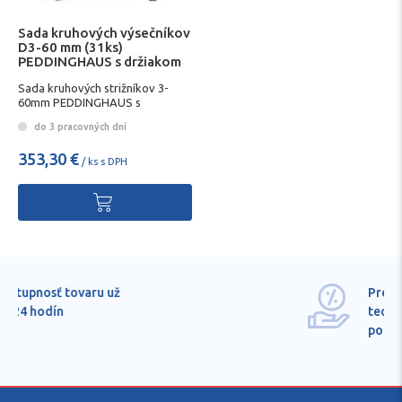
Sada kruhových výsečníkov
D3-60 mm (31ks)
PEDDINGHAUS s držiakom
Sada kruhových strižníkov 3-
60mm PEDDINGHAUS s
držiakom
do 3 pracovných dní
353,30 €
/ ks s DPH
Pre každú položku
technické kvalifikované
poradenstvo