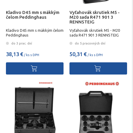
Kladivo D45 mm s mäkkým
Vyťahovák skrutiek M5 -
čelom Peddinghaus
M20 sada R471 901 3
RENNSTEIG
Kladivo D45 mm s mäkkým čelom
Vyťahovák skrutiek M5 - M20
Peddinghaus
sada R471 901 3 RENNSTEIG
do 3 prac. dní
do 5 pracovných dní
38,13 €
50,31 €
/ ks s DPH
/ ks s DPH