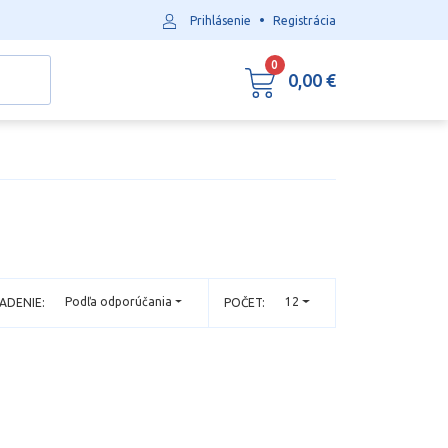
•
Prihlásenie
Registrácia
0
0,00 €
Podľa odporúčania
12
ADENIE:
POČET: