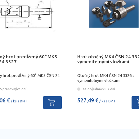
ný hrot predĺžený 60° MK5
Hrot otočný MK4 ČSN 24 33
24 3327
vymeniteľnými vložkami
ý hrot predĺžený 60° MK5 ČSN 24
Otočný hrot MK4 ČSN 24 3326 s
vymeniteľnými vložkami
5 pracovných dní
na objednávku 7 dní
06 €
527,49 €
/ ks s DPH
/ ks s DPH