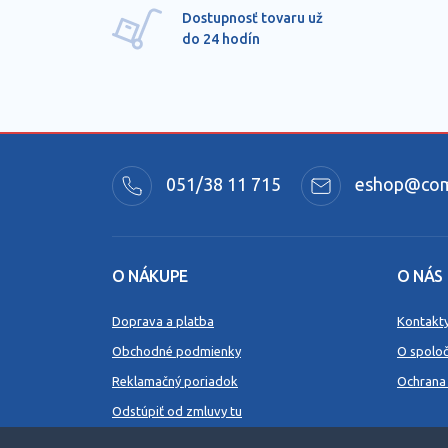
Dostupnosť tovaru už
do 24 hodín
051/38 11 715
eshop@comm
O NÁKUPE
O NÁS
Doprava a platba
Kontakt
Obchodné podmienky
O spoloč
Reklamačný poriadok
Ochrana
Odstúpiť od zmluvy tu