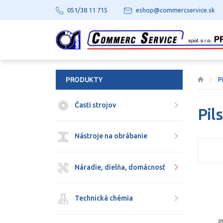
051/38 11 715
eshop@commercservice.sk
PRODUKTY
P
Časti strojov
Pil
Nástroje na obrábanie
Náradie, dielňa, domácnosť
Technická chémia