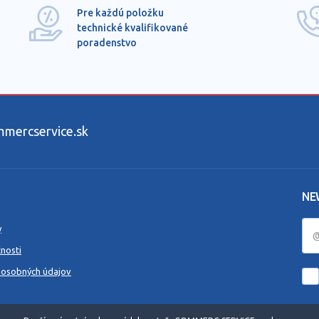
Pre každú položku
technické kvalifikované
poradenstvo
ercservice.sk
NE
y
nosti
 osobných údajov