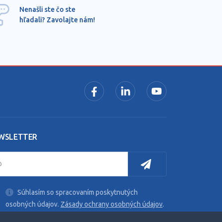
Ponu
Nenašli ste čo ste
mimo
hľadali? Zavolajte nám!
dopy
pros
WSLETTER
Súhlasím so spracovaním poskytnutých
osobných údajov.
Zásady ochrany osobných údajov
.