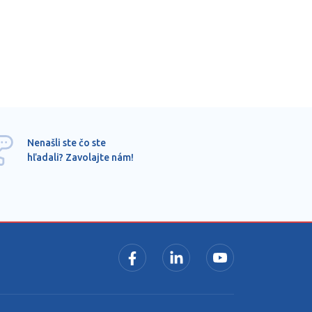
Ponu
Nenašli ste čo ste
mimo
hľadali? Zavolajte nám!
dopy
pros