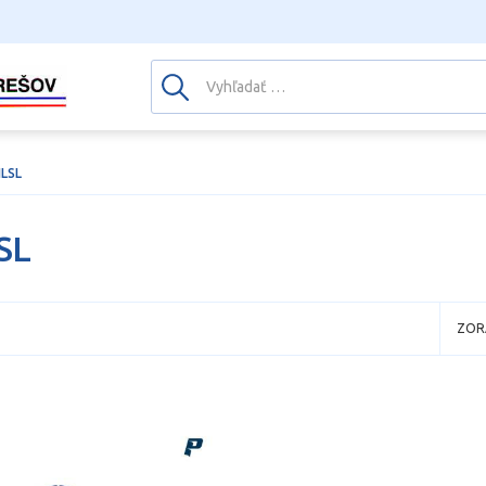
ILSL
SL
ZOR