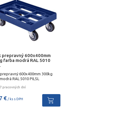
k prepravný 600x400mm
g farba modrá RAL 5010
L
 prepravný 600x400mm 300kg
 modrá RAL 5010 PILSL
7 pracovných dní
7 €
/ ks s DPH