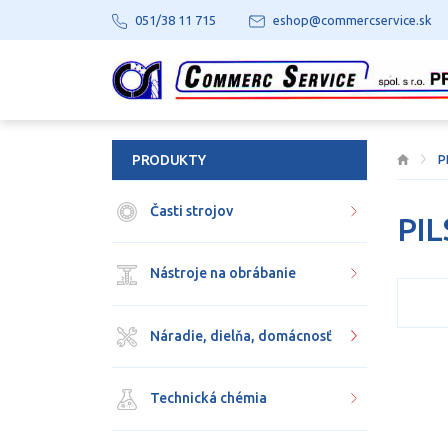
051/38 11 715
eshop@commercservice.sk
PRODUKTY
P
Časti strojov
PIL
Nástroje na obrábanie
Náradie, dielňa, domácnosť
Technická chémia