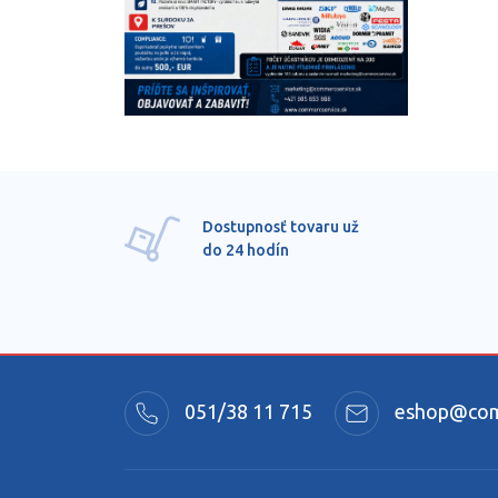
Dostupnosť tovaru už
do 24 hodín
051/38 11 715
eshop@comm