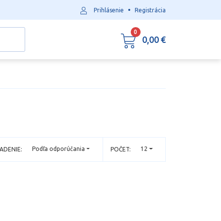
•
Prihlásenie
Registrácia
0
0,00 €
Podľa odporúčania
12
ADENIE:
POČET: