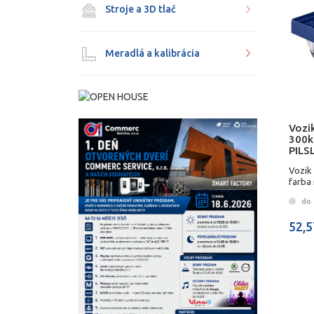
Stroje a 3D tlač
Meradlá a kalibrácia
Vozi
300k
PILS
Vozik
farba
do 
52,5