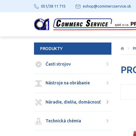
051/38 11 715
eshop@commercservice.sk
PRODUKTY
P
Časti strojov
PR
Nástroje na obrábanie
Náradie, dielňa, domácnosť
Technická chémia