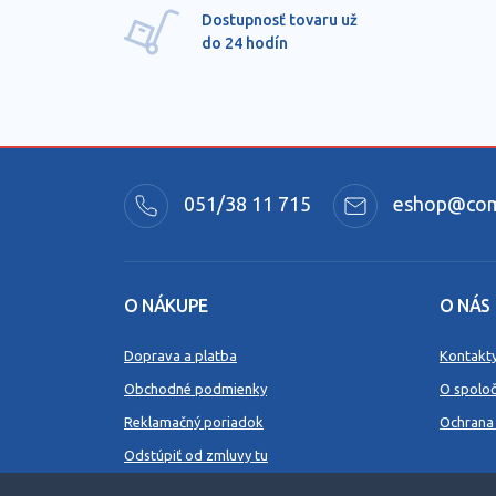
Dostupnosť tovaru už
do 24 hodín
051/38 11 715
eshop@comm
O NÁKUPE
O NÁS
Doprava a platba
Kontakt
Obchodné podmienky
O spoloč
Reklamačný poriadok
Ochrana
Odstúpiť od zmluvy tu