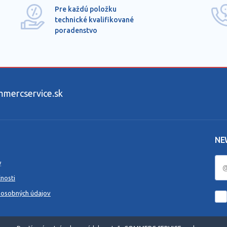
Pre každú položku
technické kvalifikované
poradenstvo
ercservice.sk
NE
y
nosti
 osobných údajov