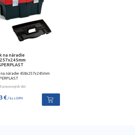
k na náradie
x257x245mm
SPERPLAST
k na náradie 458x257x245mm
PERPLAST
5 pracovných dní
3 €
/ ks s DPH