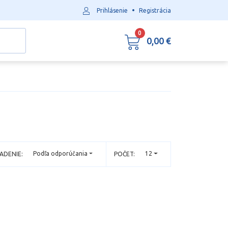
•
Prihlásenie
Registrácia
0
0,00 €
Podľa odporúčania
12
ADENIE:
POČET: