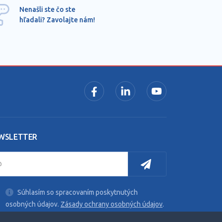
Ponu
Nenašli ste čo ste
mimo
hľadali? Zavolajte nám!
dopy
pros
WSLETTER
Súhlasím so spracovaním poskytnutých
osobných údajov.
Zásady ochrany osobných údajov
.