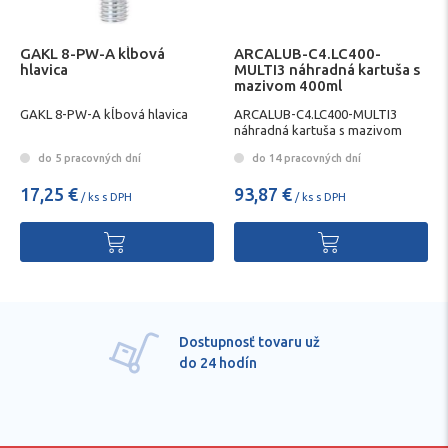
GAKL 8-PW-A kĺbová
ARCALUB-C4.LC400-
hlavica
MULTI3 náhradná kartuša s
mazivom 400ml
SCHAEFFLER
GAKL 8-PW-A kĺbová hlavica
ARCALUB-C4.LC400-MULTI3
náhradná kartuša s mazivom
400ml SCHAEFFLER
do 5 pracovných dní
do 14 pracovných dní
17,25 €
93,87 €
/ ks s DPH
/ ks s DPH
Dostupnosť tovaru už
do 24 hodín