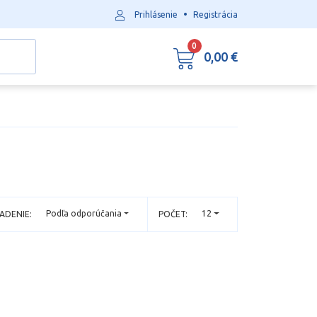
•
Prihlásenie
Registrácia
0
0,00 €
Podľa odporúčania
12
ADENIE:
POČET: