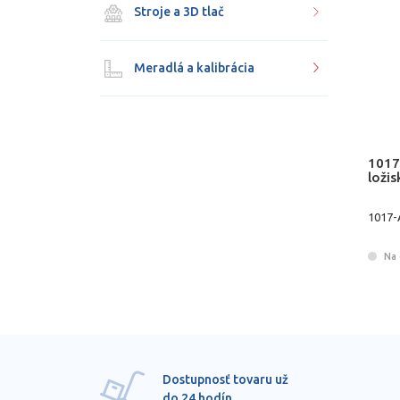
Stroje a 3D tlač
Meradlá a kalibrácia
1017
ložis
1017-
Na 
Dostupnosť tovaru už
do 24 hodín