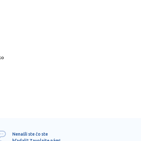
ko
Ponu
Nenašli ste čo ste
mimo
hľadali? Zavolajte nám!