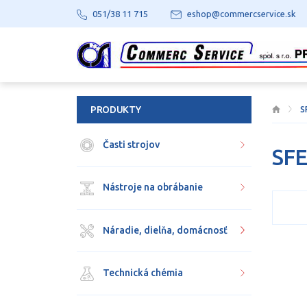
051/38 11 715
eshop@commercservice.sk
PRODUKTY
S
Časti strojov
SF
Nástroje na obrábanie
Náradie, dielňa, domácnosť
Technická chémia