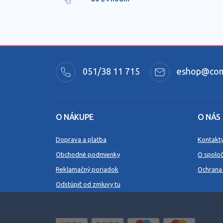
051/38 11 715
eshop@comm
O NÁKUPE
O NÁS
Doprava a platba
Kontakt
Obchodné podmienky
O spoloč
Reklamačný poriadok
Ochrana
Odstúpiť od zmluvy tu