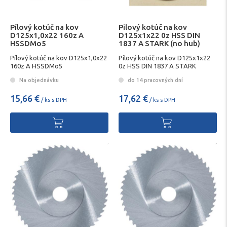
Pílový kotúč na kov
Pilový kotúč na kov
D125x1,0x22 160z A
D125x1x22 0z HSS DIN
HSSDMo5
1837 A STARK (no hub)
Pílový kotúč na kov D125x1,0x22
Pilový kotúč na kov D125x1x22
160z A HSSDMo5
0z HSS DIN 1837 A STARK
Na objednávku
do 14 pracovných dní
15,66 €
17,62 €
/ ks s DPH
/ ks s DPH