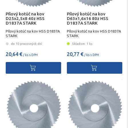
Pílový kotúč na kov
Pílový kotúč na kov
D25x2,5x8 40z HSS
D63x1,6x16 80z HSS
D1837A STARK
D1837A STARK
Pílový kotúč na kov HSS D1837A
Pílový kotúč na kov HSS D1837A
STARK
STARK
do 10 pracovných dní
Skladom: 1 ks
20,64 €
20,77 €
/ ks s DPH
/ ks s DPH