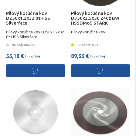
Pílový kotúč na kov
Pílový kotúč na kov
D250x1,2x32 0z HSS
D350x2,5x50 240z BW
Silverface
HSSDMo5 STARK
Pílový kotúč na kov D250x1,2x32
Pílový kotúč na kov
0z HSS Silverface
Na objednávku
Skladom: 8 ks
55,18 €
89,66 €
/ ks s DPH
/ ks s DPH