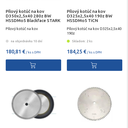
Pílový kotúč na kov
Pílový kotúč na kov
D350x2,5x40 280z BW
D325x2,5x40 190z BW
HSSDMo5 Blackface STARK
HSSDMo5 TiCN
Pílový kotúč na kov
Pílový kotúč na kov D325x2,5x40
190z
na objednávku 10 dní
Skladom: 2 ks
180,81 €
184,25 €
/ ks s DPH
/ ks s DPH