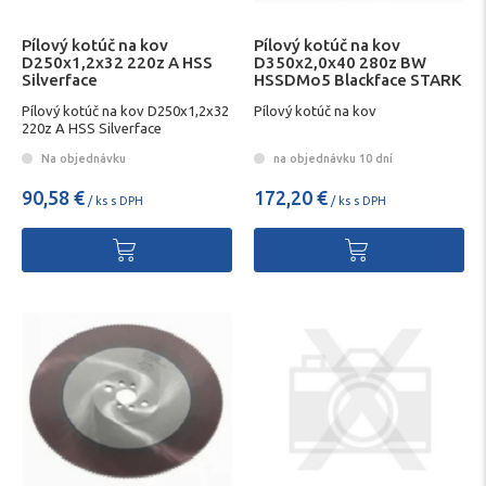
Pílový kotúč na kov
Pílový kotúč na kov
D250x1,2x32 220z A HSS
D350x2,0x40 280z BW
Silverface
HSSDMo5 Blackface STARK
Pílový kotúč na kov D250x1,2x32
Pílový kotúč na kov
220z A HSS Silverface
Na objednávku
na objednávku 10 dní
90,58 €
172,20 €
/ ks s DPH
/ ks s DPH