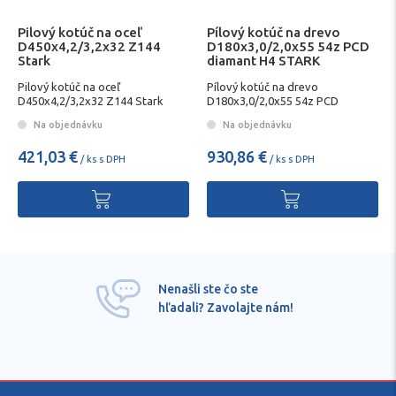
Pilový kotúč na oceľ
Pílový kotúč na drevo
D450x4,2/3,2x32 Z144
D180x3,0/2,0x55 54z PCD
Stark
diamant H4 STARK
Pilový kotúč na oceľ
Pílový kotúč na drevo
D450x4,2/3,2x32 Z144 Stark
D180x3,0/2,0x55 54z PCD
diamant H4 STARK
Na objednávku
Na objednávku
421,03 €
930,86 €
/ ks s DPH
/ ks s DPH
Nenašli ste čo ste
hľadali? Zavolajte nám!