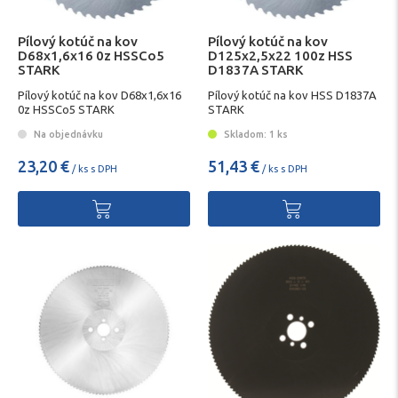
Pílový kotúč na kov
Pílový kotúč na kov
D68x1,6x16 0z HSSCo5
D125x2,5x22 100z HSS
STARK
D1837A STARK
Pílový kotúč na kov D68x1,6x16
Pílový kotúč na kov HSS D1837A
0z HSSCo5 STARK
STARK
Na objednávku
Skladom: 1 ks
23,20 €
51,43 €
/ ks s DPH
/ ks s DPH