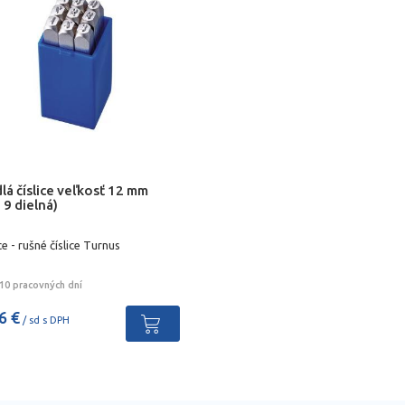
lá číslice veľkosť 12 mm
 9 dielná)
e - rušné číslice Turnus
10 pracovných dní
6 €
/ sd s DPH