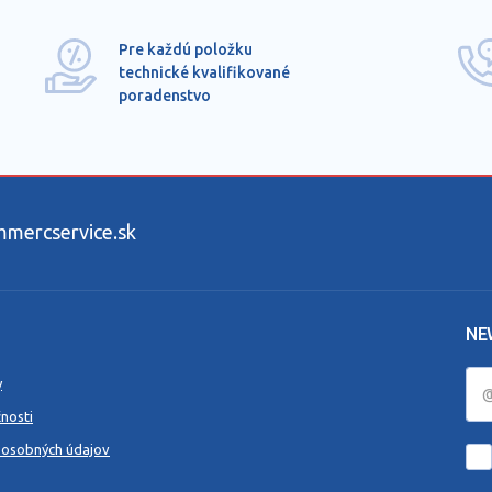
Pre každú položku
technické kvalifikované
poradenstvo
ercservice.sk
NE
y
nosti
 osobných údajov