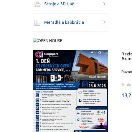
Stroje a 3D tlač
Meradlá a kalibrácia
Razid
9 die
Raznic
do 
13,2