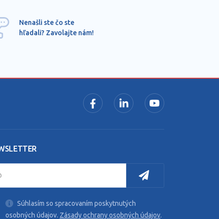
Ponu
Nenašli ste čo ste
mimo
hľadali? Zavolajte nám!
dopy
pros
WSLETTER
Súhlasím so spracovaním poskytnutých
osobných údajov.
Zásady ochrany osobných údajov
.