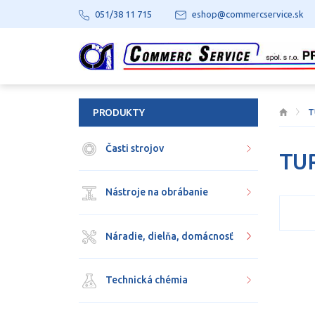
051/38 11 715
eshop@commercservice.sk
PRODUKTY
T
Časti strojov
TU
Nástroje na obrábanie
Náradie, dielňa, domácnosť
Technická chémia