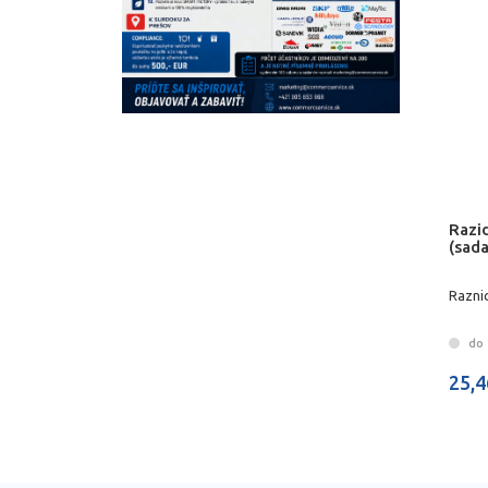
Razid
(sada
Raznic
do 
25,4