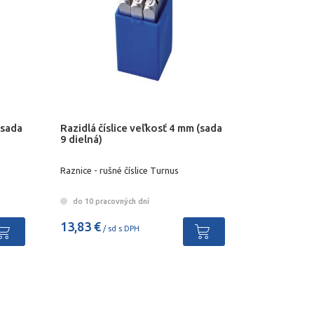
(sada
Razidlá číslice veľkosť 4 mm (sada
9 dielná)
Raznice - rušné číslice Turnus
do 10 pracovných dní
13,83 €
/ sd s DPH