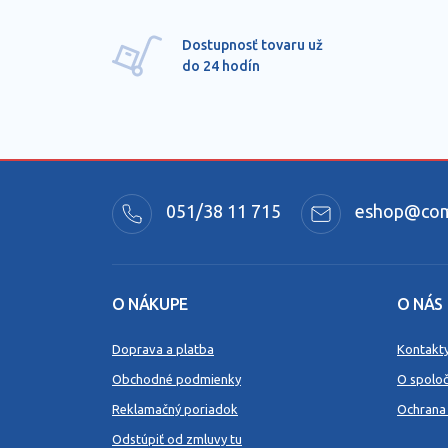
Dostupnosť tovaru už
do 24 hodín
051/38 11 715
eshop@comm
O NÁKUPE
O NÁS
Doprava a platba
Kontakt
Obchodné podmienky
O spoloč
Reklamačný poriadok
Ochrana
Odstúpiť od zmluvy tu