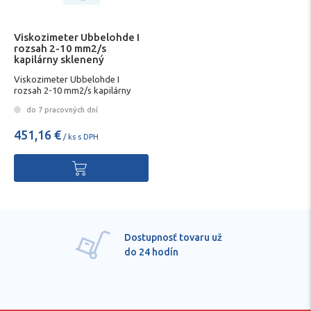
Viskozimeter Ubbelohde I
rozsah 2-10 mm2/s
kapilárny sklenený
Viskozimeter Ubbelohde I
rozsah 2-10 mm2/s kapilárny
sklenený
do 7 pracovných dní
451,16 €
/ ks s DPH
Dostupnosť tovaru už
do 24 hodín