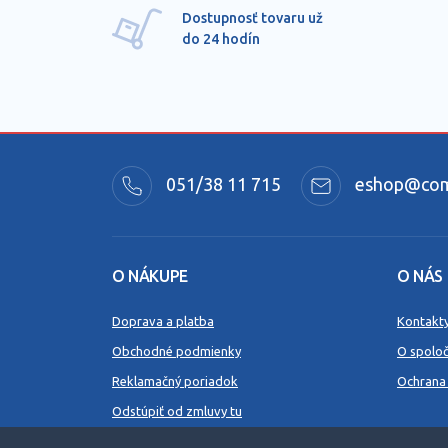
Dostupnosť tovaru už
do 24 hodín
051/38 11 715
eshop@comm
O NÁKUPE
O NÁS
Doprava a platba
Kontakt
Obchodné podmienky
O spoloč
Reklamačný poriadok
Ochrana
Odstúpiť od zmluvy tu