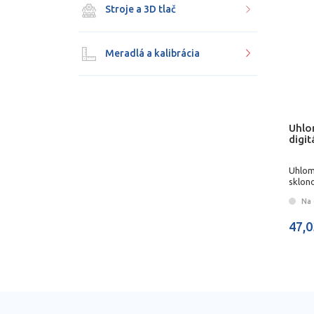
Stroje a 3D tlač
Meradlá a kalibrácia
Uhlo
digi
Uhlom
sklon
Na 
47,0