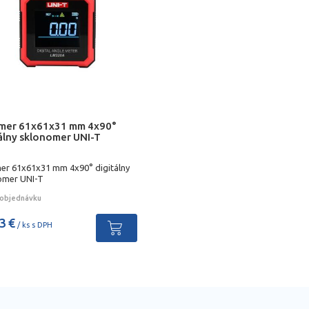
mer 61x61x31 mm 4x90°
tálny sklonomer UNI-T
er 61x61x31 mm 4x90° digitálny
omer UNI-T
objednávku
3 €
/ ks s DPH