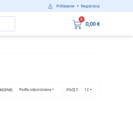
•
Prihlásenie
Registrácia
0
0,00 €
Podľa odporúčania
12
ADENIE:
POČET: