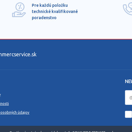
Pre každú položku
technické kvalifikované
poradenstvo
ercservice.sk
NE
y
nosti
 osobných údajov