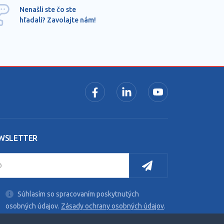
Ponu
Nenašli ste čo ste
mimo
hľadali? Zavolajte nám!
dopy
pros
WSLETTER
Súhlasím so spracovaním poskytnutých
osobných údajov.
Zásady ochrany osobných údajov
.