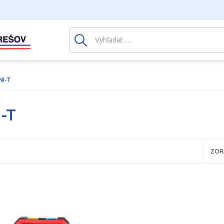
NI-T
-T
ZOR