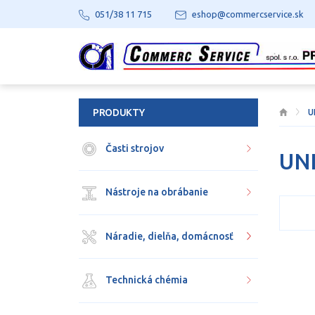
051/38 11 715
eshop@commercservice.sk
PRODUKTY
U
Časti strojov
UNI
Nástroje na obrábanie
Náradie, dielňa, domácnosť
Technická chémia