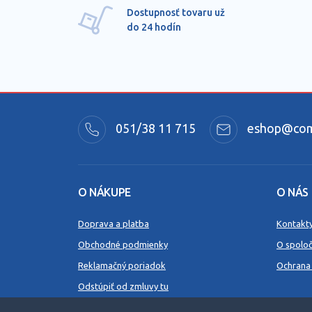
Dostupnosť tovaru už
do 24 hodín
051/38 11 715
eshop@comm
O NÁKUPE
O NÁS
Doprava a platba
Kontakt
Obchodné podmienky
O spoloč
Reklamačný poriadok
Ochrana
Odstúpiť od zmluvy tu