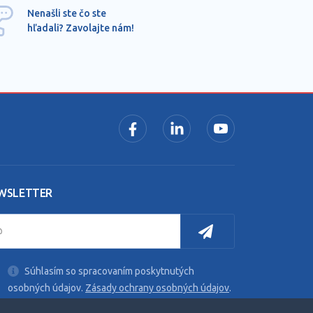
Ponu
Nenašli ste čo ste
mimo
hľadali? Zavolajte nám!
dopy
pros
WSLETTER
Súhlasím so spracovaním poskytnutých
osobných údajov.
Zásady ochrany osobných údajov
.