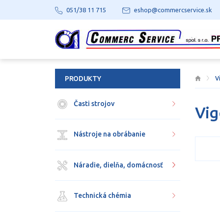
051/38 11 715
eshop@commercservice.sk
PRODUKTY
V
Časti strojov
Vig
Nástroje na obrábanie
Náradie, dielňa, domácnosť
Technická chémia