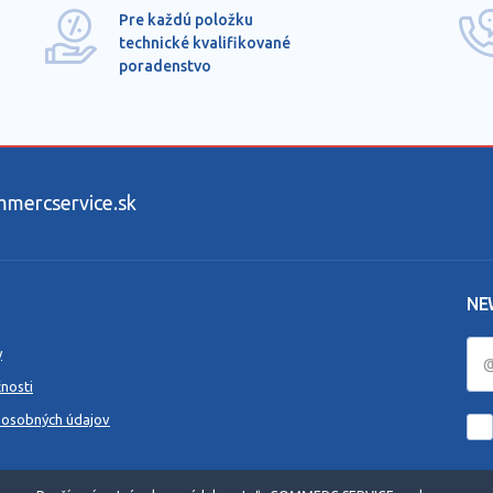
Pre každú položku
technické kvalifikované
poradenstvo
ercservice.sk
NE
y
nosti
 osobných údajov