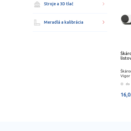
Stroje a 3D tlač
Meradlá a kalibrácia
Škár
listo
Škáro
Vigor
do 
16,0