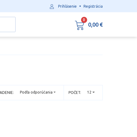
•
Prihlásenie
Registrácia
0
0,00 €
Podľa odporúčania
12
ADENIE:
POČET: