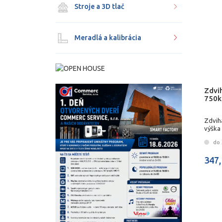
Stroje a 3D tlač
Meradlá a kalibrácia
Zdvi
750k
Zdvih
výška
do 
347,