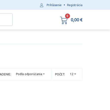
•
Prihlásenie
Registrácia
0
0,00 €
Podľa odporúčania
12
ADENIE:
POČET: