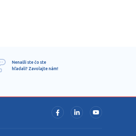
Ponu
Nenašli ste čo ste
mimo
hľadali? Zavolajte nám!
dopy
pros