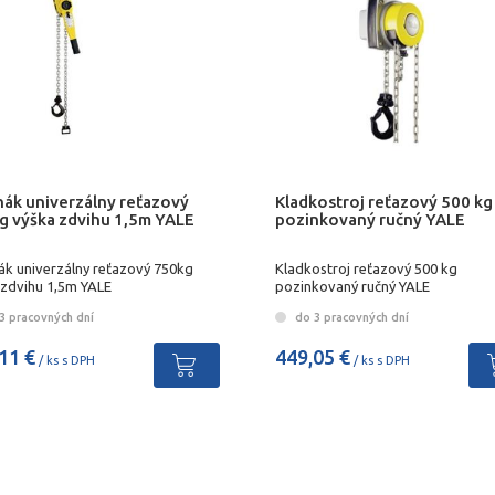
hák univerzálny reťazový
Kladkostroj reťazový 500 kg
g výška zdvihu 1,5m YALE
pozinkovaný ručný YALE
ák univerzálny reťazový 750kg
Kladkostroj reťazový 500 kg
 zdvihu 1,5m YALE
pozinkovaný ručný YALE
3 pracovných dní
do 3 pracovných dní
11 €
449,05 €
/ ks s DPH
/ ks s DPH