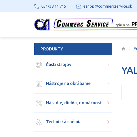
051/38 11 715
eshop@commercservice.sk
PRODUKTY
Y
Časti strojov
YA
Nástroje na obrábanie
Náradie, dielňa, domácnosť
Technická chémia