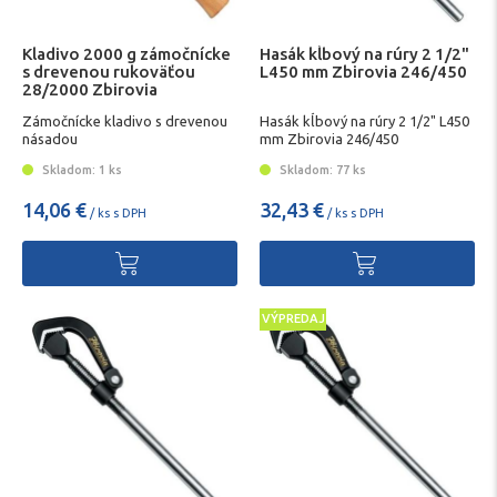
Kladivo 2000 g zámočnícke
Hasák kĺbový na rúry 2 1/2"
s drevenou rukoväťou
L450 mm Zbirovia 246/450
28/2000 Zbirovia
Zámočnícke kladivo s drevenou
Hasák kĺbový na rúry 2 1/2" L450
násadou
mm Zbirovia 246/450
Skladom: 1 ks
Skladom: 77 ks
14,06 €
32,43 €
/ ks s DPH
/ ks s DPH
VÝPREDAJ