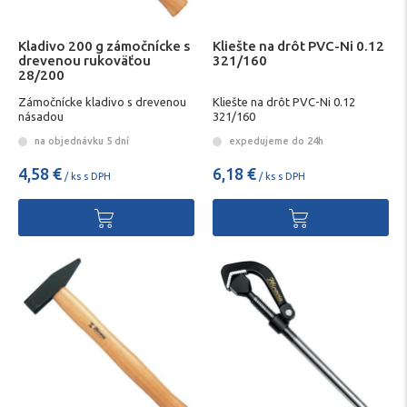
Kladivo 200 g zámočnícke s
Kliešte na drôt PVC-Ni 0.12
drevenou rukoväťou
321/160
28/200
Zámočnícke kladivo s drevenou
Kliešte na drôt PVC-Ni 0.12
násadou
321/160
na objednávku 5 dní
expedujeme do 24h
4,58 €
6,18 €
/ ks s DPH
/ ks s DPH