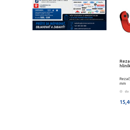
Reza
hlin
Rezačk
mm
do 
15,4