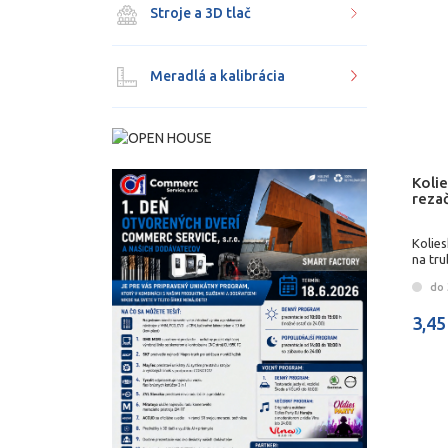
Stroje a 3D tlač
Meradlá a kalibrácia
Koli
reza
Kolie
na tr
do 
3,45