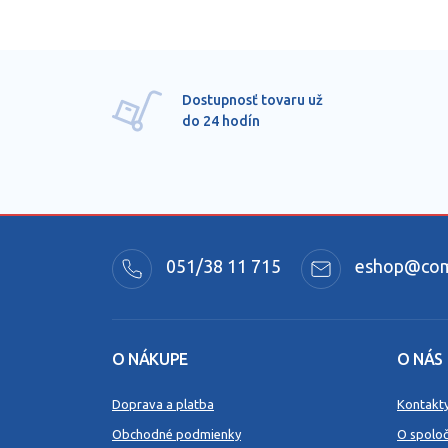
Dostupnosť tovaru už
do 24 hodín
051/38 11 715
eshop@comm
O NÁKUPE
O NÁS
Doprava a platba
Kontakt
Obchodné podmienky
O spoloč