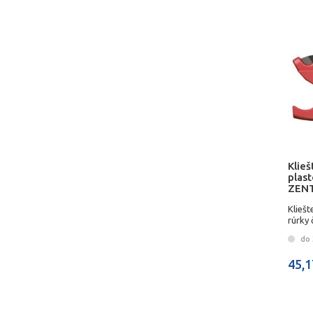
Klieš
plas
ZEN
Kliešt
rúrky
do 3
45,1