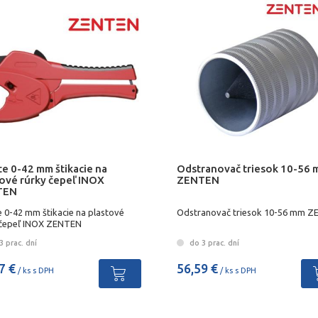
te 0-42 mm štikacie na
Odstranovač triesok 10-56
tové rúrky čepeľ INOX
ZENTEN
TEN
e 0-42 mm štikacie na plastové
Odstranovač triesok 10-56 mm 
 čepeľ INOX ZENTEN
 prac. dní
do 3 prac. dní
7 €
56,59 €
/ ks s DPH
/ ks s DPH