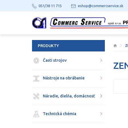
051/38 11 715
eshop@commercservice.sk
PRODUKTY
Z
Časti strojov
ZE
Nástroje na obrábanie
Náradie, dielňa, domácnosť
Technická chémia