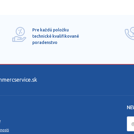
Pre každú položku
technické kvalifikované
poradenstvo
ercservice.sk
NE
y
nosti