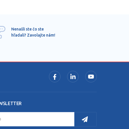
Ponu
Nenašli ste čo ste
mimo
hľadali? Zavolajte nám!
dopy
pros
WSLETTER