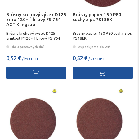
Brúsny kruhový výsek D125
Brúsny papier 150 P80
zrno 120+ fibrový FS 764
suchý zips PS18EK
ACT Klingspor
Brúsny kruhový výsek D125
Brúsny papier 150 P80 suchý zips
zrnitosť P120+ fibrový FS 764
PS18EK
ACT Klingspor
do 3 pracovných dní
expedujeme do 24h
0,52 €
0,52 €
/ ks s DPH
/ ks s DPH