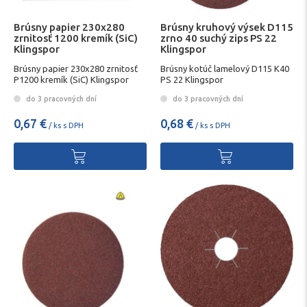
Brúsny papier 230x280
Brúsny kruhový výsek D115
zrnitosť 1200 kremík (SiC)
zrno 40 suchý zips PS 22
Klingspor
Klingspor
Brúsny papier 230x280 zrnitosť
Brúsny kotúč lamelový D115 K40
P1200 kremík (SiC) Klingspor
PS 22 Klingspor
do 3 pracovných dní
do 3 pracovných dní
0,67 €
0,68 €
/ ks s DPH
/ ks s DPH