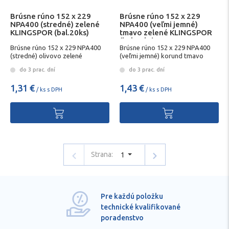
Brúsne rúno 152 x 229
Brúsne rúno 152 x 229
NPA400 (stredné) zelené
NPA400 (veľmi jemné)
KLINGSPOR (bal.20ks)
tmavo zelené KLINGSPOR
(bal.20ks)
Brúsne rúno 152 x 229 NPA400
Brúsne rúno 152 x 229 NPA400
(stredné) olivovo zelené
(veľmi jemné) korund tmavo
KLINGSPOR (bal.20ks)
zelené KLINGSPOR
do 3 prac. dní
do 3 prac. dní
1,31 €
1,43 €
/ ks s DPH
/ ks s DPH
Strana:
1
Pre každú položku
technické kvalifikované
poradenstvo