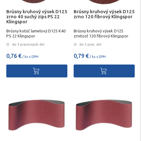
Brúsny kruhový výsek D125
Brúsny kruhový výsek D125
zrno 40 suchý zips PS 22
zrno 120 fibrový Klingspor
Klingspor
Brúsny kotúč lamelový D125 K40
Brúsny kruhový výsek D125
PS 22 Klingspor
zrnitosť 120 fibrový Klingspor
do 3 pracovných dní
do 3 prac. dní
0,76 €
0,79 €
/ ks s DPH
/ ks s DPH