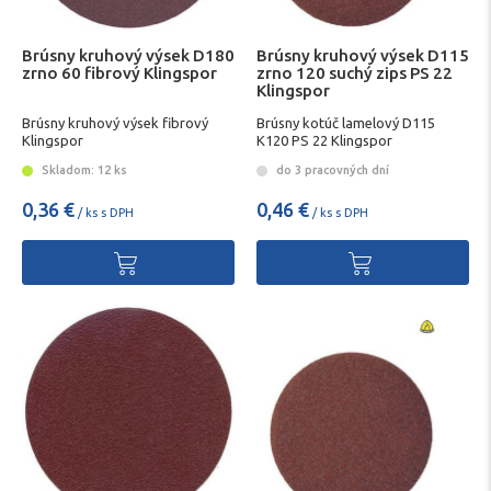
Brúsny kruhový výsek D180
Brúsny kruhový výsek D115
zrno 60 fibrový Klingspor
zrno 120 suchý zips PS 22
Klingspor
Brúsny kruhový výsek fibrový
Brúsny kotúč lamelový D115
Klingspor
K120 PS 22 Klingspor
Skladom: 12 ks
do 3 pracovných dní
0,36 €
0,46 €
/ ks s DPH
/ ks s DPH