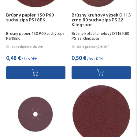
Brúsny papier 150 P60
Brúsny kruhový výsek D115
suchý zips PS18EK
zrno 80 suchý zips PS 22
Klingspor
Brúsny papier 150 P60 suchý zips
Brúsny kotúč lamelový D115 K80
PS18EK
PS 22 Klingspor
expedujeme do 24h
do 3 pracovných dní
0,48 €
0,50 €
/ ks s DPH
/ ks s DPH