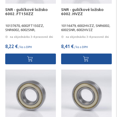
SNR - guličkové ložisko
SNR - guličkové ložisko
6002 .FT150ZZ
6002 .HVZZ
10137670, 6002FT150ZZ,
10116479, 6002HVZZ, SNR6002,
SNR6002, 6002SNR,
6002SNR, 6002HV2Z
6002FT1502Z
na objednávku 3-4 pracovné dni
na objednávku 3-4 pracovné dni
8,22 €
8,41 €
/ ks s DPH
/ ks s DPH