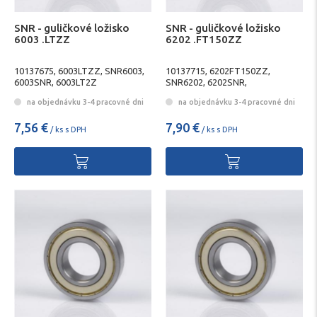
SNR - guličkové ložisko
SNR - guličkové ložisko
6003 .LTZZ
6202 .FT150ZZ
10137675, 6003LTZZ, SNR6003,
10137715, 6202FT150ZZ,
6003SNR, 6003LT2Z
SNR6202, 6202SNR,
6202FT1502Z
na objednávku 3-4 pracovné dni
na objednávku 3-4 pracovné dni
7,56 €
7,90 €
/ ks s DPH
/ ks s DPH