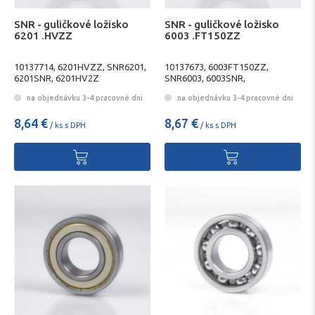
SNR - guličkové ložisko
SNR - guličkové ložisko
6201 .HVZZ
6003 .FT150ZZ
10137714, 6201HVZZ, SNR6201,
10137673, 6003FT150ZZ,
6201SNR, 6201HV2Z
SNR6003, 6003SNR,
6003FT1502Z
na objednávku 3-4 pracovné dni
na objednávku 3-4 pracovné dni
8,64 €
8,67 €
/ ks s DPH
/ ks s DPH