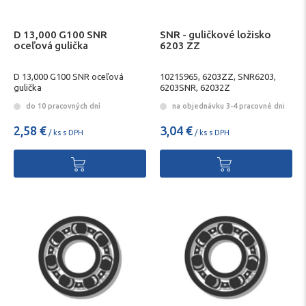
D 13,000 G100 SNR
SNR - guličkové ložisko
oceľová gulička
6203 ZZ
D 13,000 G100 SNR oceľová
10215965, 6203ZZ, SNR6203,
gulička
6203SNR, 62032Z
do 10 pracovných dní
na objednávku 3-4 pracovné dni
2,58 €
3,04 €
/ ks s DPH
/ ks s DPH