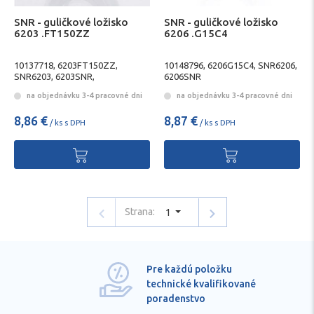
SNR - guličkové ložisko
SNR - guličkové ložisko
6203 .FT150ZZ
6206 .G15C4
10137718, 6203FT150ZZ,
10148796, 6206G15C4, SNR6206,
SNR6203, 6203SNR,
6206SNR
6203FT1502Z
na objednávku 3-4 pracovné dni
na objednávku 3-4 pracovné dni
8,86 €
8,87 €
/ ks s DPH
/ ks s DPH
Strana:
1
Pre každú položku
technické kvalifikované
poradenstvo