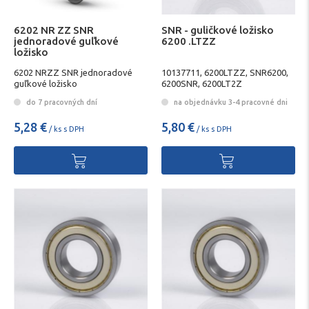
6202 NR ZZ SNR
SNR - guličkové ložisko
jednoradové guľkové
6200 .LTZZ
ložisko
6202 NRZZ SNR jednoradové
10137711, 6200LTZZ, SNR6200,
guľkové ložisko
6200SNR, 6200LT2Z
do 7 pracovných dní
na objednávku 3-4 pracovné dni
5,28 €
5,80 €
/ ks s DPH
/ ks s DPH