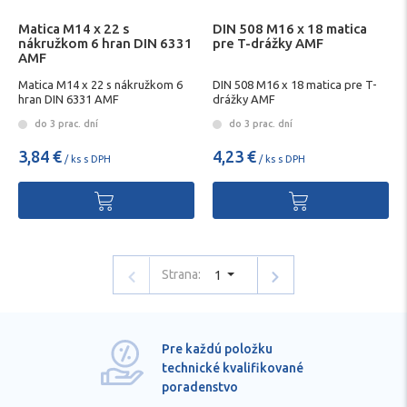
Matica M14 x 22 s
DIN 508 M16 x 18 matica
nákružkom 6 hran DIN 6331
pre T-drážky AMF
AMF
Matica M14 x 22 s nákružkom 6
DIN 508 M16 x 18 matica pre T-
hran DIN 6331 AMF
drážky AMF
do 3 prac. dní
do 3 prac. dní
3,84 €
4,23 €
/ ks s DPH
/ ks s DPH
Strana:
1
Pre každú položku
technické kvalifikované
poradenstvo