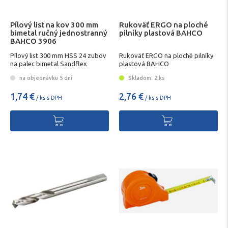
Pílový list na kov 300 mm
Rukoväť ERGO na ploché
bimetal ručný jednostranný
pilníky plastová BAHCO
BAHCO 3906
Pílový list 300 mm HSS 24 zubov
Rukoväť ERGO na ploché pilníky
na palec bimetal Sandflex
plastová BAHCO
BAHCO 3906
na objednávku 5 dní
Skladom: 2 ks
1,74 €
2,76 €
/ ks s DPH
/ ks s DPH