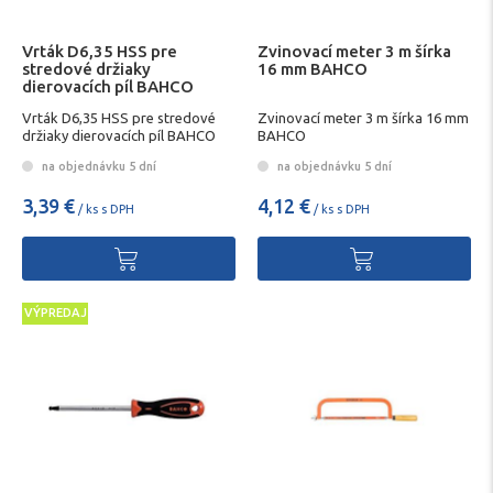
Vrták D6,35 HSS pre
Zvinovací meter 3 m šírka
stredové držiaky
16 mm BAHCO
dierovacích píl BAHCO
Vrták D6,35 HSS pre stredové
Zvinovací meter 3 m šírka 16 mm
držiaky dierovacích píl BAHCO
BAHCO
na objednávku 5 dní
na objednávku 5 dní
3,39 €
4,12 €
/ ks s DPH
/ ks s DPH
VÝPREDAJ