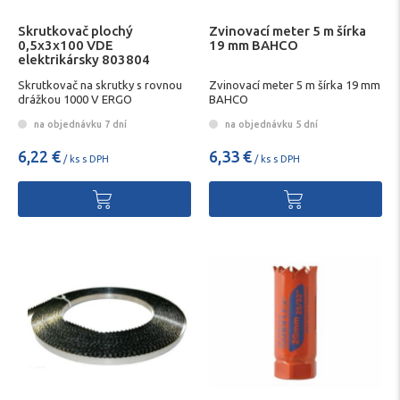
Skrutkovač plochý
Zvinovací meter 5 m šírka
0,5x3x100 VDE
19 mm BAHCO
elektrikársky 803804
BAHCO
Skrutkovač na skrutky s rovnou
Zvinovací meter 5 m šírka 19 mm
drážkou 1000 V ERGO
BAHCO
na objednávku 7 dní
na objednávku 5 dní
6,22 €
6,33 €
/ ks s DPH
/ ks s DPH