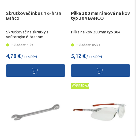
Skrutkovač inbus 4 6-hran
Pílka 300 mm rámová na kov
Bahco
typ 304 BAHCO
Skrutkovač na skrutky s
Pilka na kov 300mm typ 304
vnútorným 6-hranom
Skladom: 1 ks
Skladom: 85 ks
4,78 €
5,12 €
/ ks s DPH
/ ks s DPH
VÝPREDAJ