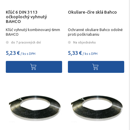
Kľúč 6 DIN 3113
Okuliare-číre sklá Bahco
očkoplochý vyhnutý
BAHCO
Kľúč vyhnutý kombinovaný 6mm
Ochranné okuliare Bahco odolné
BAHCO
proti poškriabaniu
do 7 pracovných dní
Na objednávku
5,23 €
5,33 €
/ ks s DPH
/ ks s DPH