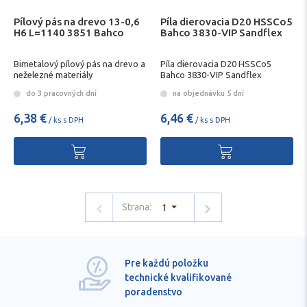
Pílový pás na drevo 13-0,6
Píla dierovacia D20 HSSCo5
H6 L=1140 3851 Bahco
Bahco 3830-VIP Sandflex
Bimetalový pílový pás na drevo a
Píla dierovacia D20 HSSCo5
neželezné materiály
Bahco 3830-VIP Sandflex
do 3 pracovných dní
na objednávku 5 dní
6,38 €
6,46 €
/ ks s DPH
/ ks s DPH
Strana:
1
Pre každú položku
technické kvalifikované
poradenstvo