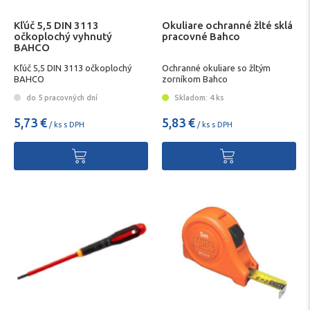
Kľúč 5,5 DIN 3113
Okuliare ochranné žlté sklá
očkoplochý vyhnutý
pracovné Bahco
BAHCO
Kľúč 5,5 DIN 3113 očkoplochý
Ochranné okuliare so žltým
BAHCO
zorníkom Bahco
do 5 pracovných dní
Skladom: 4 ks
5,73 €
5,83 €
/ ks s DPH
/ ks s DPH