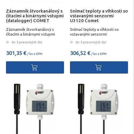
Záznamník štvorkanálový s
Snímač teploty a vlhkosti so
čítacími a binárnymi vstupmi
vstavanými senzormi
(datalogger) COMET
U3120 Comet
Záznamník štvorkanálový s
Snímač teploty a vlhkosti so
čítacími a binárnymi vstupmi
vstavanými senzormi
(datalogger) COMET
do 5 pracovných dní
do 5 pracovných dní
301,35 €
306,52 €
/ ks s DPH
/ ks s DPH