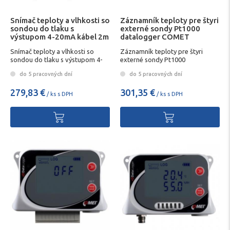
Snímač teploty a vlhkosti so
Záznamník teploty pre štyri
sondou do tlaku s
externé sondy Pt1000
výstupom 4-20mA kábel 2m
datalogger COMET
COMET
Snímač teploty a vlhkosti so
Záznamník teploty pre štyri
sondou do tlaku s výstupom 4-
externé sondy Pt1000
20mA kábel 2m COMET
datalogger COMET
do 5 pracovných dní
do 5 pracovných dní
279,83 €
301,35 €
/ ks s DPH
/ ks s DPH