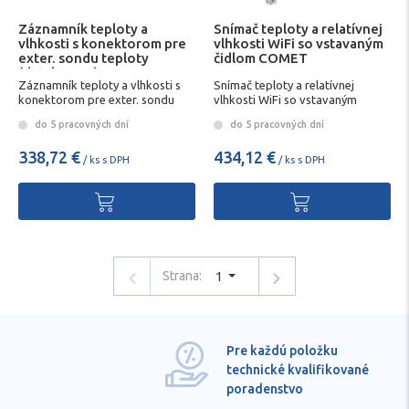
Záznamník teploty a
Snímač teploty a relatívnej
vlhkosti s konektorom pre
vlhkosti WiFi so vstavaným
exter. sondu teploty
čidlom COMET
(datalogger)
Záznamník teploty a vlhkosti s
Snímač teploty a relatívnej
konektorom pre exter. sondu
vlhkosti WiFi so vstavaným
teploty (datalogger)
čidlom COMET
do 5 pracovných dní
do 5 pracovných dní
338,72 €
434,12 €
/ ks s DPH
/ ks s DPH
Strana:
1
Pre každú položku
technické kvalifikované
poradenstvo