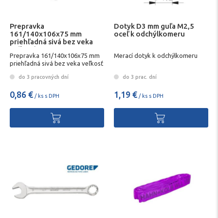
Prepravka
Dotyk D3 mm guľa M2,5
161/140x106x75 mm
oceľ k odchýlkomeru
priehľadná sivá bez veka
veľkosť 4 HK
Prepravka 161/140x106x75 mm
Merací dotyk k odchýlkomeru
priehľadná sivá bez veka veľkosť
4 HK
do 3 pracovných dní
do 3 prac. dní
0,86 €
1,19 €
/ ks s DPH
/ ks s DPH