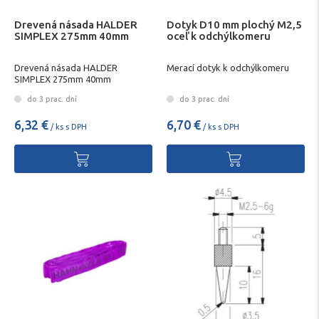
Drevená násada HALDER
Dotyk D10 mm plochý M2,5
SIMPLEX 275mm 40mm
oceľ k odchýlkomeru
Drevená násada HALDER
Merací dotyk k odchýlkomeru
SIMPLEX 275mm 40mm
do 3 prac. dní
do 3 prac. dní
6,32 €
6,70 €
/ ks s DPH
/ ks s DPH