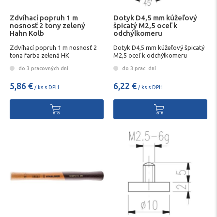
Zdvíhací popruh 1 m
Dotyk D4,5 mm kúžeľový
nosnosť 2 tony zelený
špicatý M2,5 oceľ k
Hahn Kolb
odchýlkomeru
Zdvíhací popruh 1 m nosnosť 2
Dotyk D4,5 mm kúžeľový špicatý
tona farba zelená HK
M2,5 oceľ k odchýlkomeru
do 3 pracovných dní
do 3 prac. dní
5,86 €
6,22 €
/ ks s DPH
/ ks s DPH