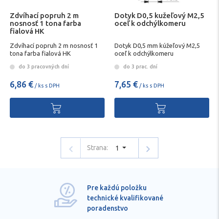
Zdvíhací popruh 2 m
Dotyk D0,5 kužeľový M2,5
nosnosť 1 tona farba
oceľ k odchýlkomeru
fialová HK
Zdvíhací popruh 2 m nosnosť 1
Dotyk D0,5 mm kúžeľový M2,5
tona farba fialová HK
oceľ k odchýlkomeru
do 3 pracovných dní
do 3 prac. dní
6,86 €
7,65 €
/ ks s DPH
/ ks s DPH
Strana:
1
Pre každú položku
technické kvalifikované
poradenstvo