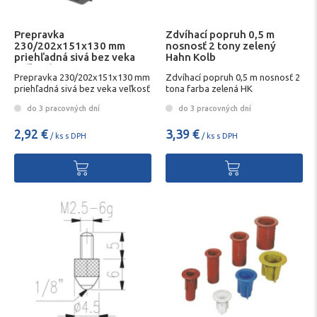
Prepravka
Zdvíhací popruh 0,5 m
230/202x151x130 mm
nosnosť 2 tony zelený
priehľadná sivá bez veka
Hahn Kolb
veľkosť 3 HK
Prepravka 230/202x151x130 mm
Zdvíhací popruh 0,5 m nosnosť 2
priehľadná sivá bez veka veľkosť
tona farba zelená HK
3 HK
do 3 pracovných dní
do 3 pracovných dní
2,92 €
3,39 €
/ ks s DPH
/ ks s DPH