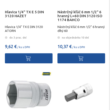
Hlavica 1/4" TX E 5 DIN
Nástrčný kľúč 6 mm 1/2" 6
3120 HAZET
hranný L=60 DIN 3120 ISO
1174 BAHCO
Hlavica 1/4" TX E DIN 3120
Nástrčný kľúč 6 mm 1/2" 6 hranný
ATORN
dlhý 60
do 3 prac. dní
na objednávku 10 dní
9,62 €
10,37 €
/ ks s DPH
/ ks s DPH