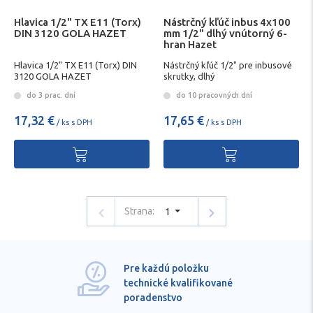
Hlavica 1/2" TX E11 (Torx)
Nástrčný kľúč inbus 4x100
DIN 3120 GOLA HAZET
mm 1/2" dlhý vnútorný 6-
hran Hazet
Hlavica 1/2" TX E11 (Torx) DIN
Nástrčný kľúč 1/2" pre inbusové
3120 GOLA HAZET
skrutky, dlhý
do 3 prac. dní
do 10 pracovných dní
17,32 €
17,65 €
/ ks s DPH
/ ks s DPH
Strana:
1
Pre každú položku
technické kvalifikované
poradenstvo