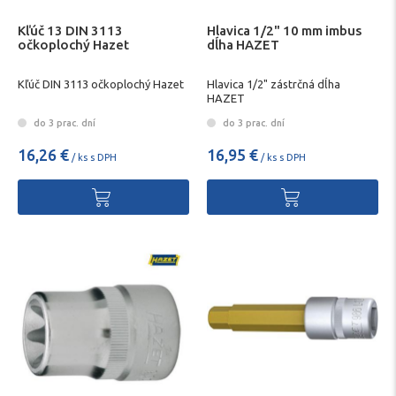
Kľúč 13 DIN 3113
Hlavica 1/2" 10 mm imbus
očkoplochý Hazet
dĺha HAZET
Kľúč DIN 3113 očkoplochý Hazet
Hlavica 1/2" zástrčná dĺha
HAZET
do 3 prac. dní
do 3 prac. dní
16,26 €
16,95 €
/ ks s DPH
/ ks s DPH