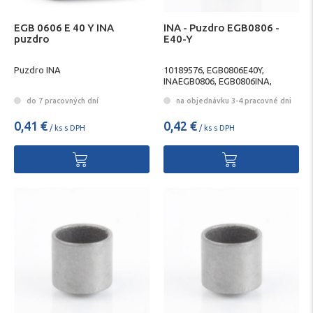
EGB 0606 E 40 Y INA
INA - Puzdro EGB0806 -
puzdro
E40-Y
Puzdro INA
10189576, EGB0806E40Y,
INAEGB0806, EGB0806INA,
SCHAEFFLEREGB0806,
do 7 pracovných dní
na objednávku 3-4 pracovné dni
EGB0806SCHAEFFLER
0,41 €
0,42 €
/ ks s DPH
/ ks s DPH