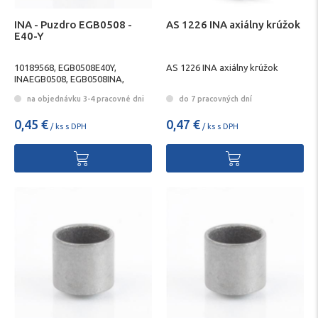
INA - Puzdro EGB0508 -
AS 1226 INA axiálny krúžok
E40-Y
10189568, EGB0508E40Y,
AS 1226 INA axiálny krúžok
INAEGB0508, EGB0508INA,
SCHAEFFLEREGB0508,
na objednávku 3-4 pracovné dni
do 7 pracovných dní
EGB0508SCHAEFFLER
0,45 €
0,47 €
/ ks s DPH
/ ks s DPH