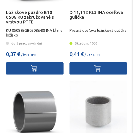
Ložiskové puzdro B10
D 11,112 KL3 INA oceľová
0508 KU zakružované s
gulička
vrstvou PTFE
(EGB0508E40-Y) INA
KU 0508 (EGB0508E40) INA kĺzne
Presná oceľová ložisková gulička
ložisko
do 5 pracovných dní
Skladom: 1000+
0,37 €
0,41 €
/ ks s DPH
/ ks s DPH