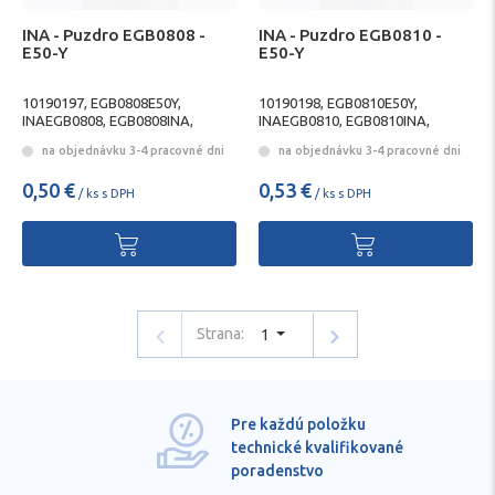
INA - Puzdro EGB0808 -
INA - Puzdro EGB0810 -
E50-Y
E50-Y
10190197, EGB0808E50Y,
10190198, EGB0810E50Y,
INAEGB0808, EGB0808INA,
INAEGB0810, EGB0810INA,
SCHAEFFLEREGB0808,
SCHAEFFLEREGB0810,
na objednávku 3-4 pracovné dni
na objednávku 3-4 pracovné dni
EGB0808SCHAEFFLER
EGB0810SCHAEFFLER
0,50 €
0,53 €
/ ks s DPH
/ ks s DPH
Strana:
1
Pre každú položku
technické kvalifikované
poradenstvo