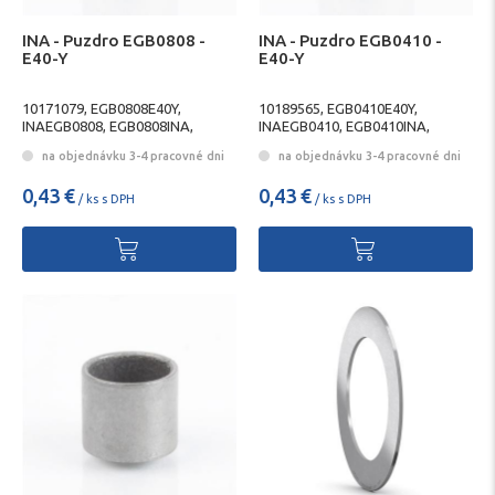
INA - Puzdro EGB0808 -
INA - Puzdro EGB0410 -
E40-Y
E40-Y
10171079, EGB0808E40Y,
10189565, EGB0410E40Y,
INAEGB0808, EGB0808INA,
INAEGB0410, EGB0410INA,
SCHAEFFLEREGB0808,
SCHAEFFLEREGB0410,
na objednávku 3-4 pracovné dni
na objednávku 3-4 pracovné dni
EGB0808SCHAEFFLER
EGB0410SCHAEFFLER
0,43 €
0,43 €
/ ks s DPH
/ ks s DPH