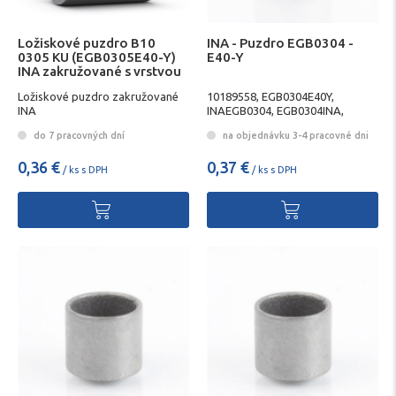
Ložiskové puzdro B10
INA - Puzdro EGB0304 -
0305 KU (EGB0305E40-Y)
E40-Y
INA zakružované s vrstvou
PTFE
Ložiskové puzdro zakružované
10189558, EGB0304E40Y,
INA
INAEGB0304, EGB0304INA,
SCHAEFFLEREGB0304,
do 7 pracovných dní
na objednávku 3-4 pracovné dni
EGB0304SCHAEFFLER
0,36 €
0,37 €
/ ks s DPH
/ ks s DPH