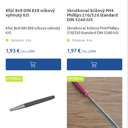
Kľúč 8x9 DIN 838 očkový
Skrutkovač krížový PH4
vyhnutý IUS
Phillips 210/320 štandard
DIN 5260 IUS
Kľúč 8x9 DIN 838 očkový vyhnutý
Skrutkovač krížový PH4 Phillips
IUS
210/320 štandard DIN 5260 IUS
Skladom: 2 ks
Skladom: 8 ks
1,93 €
1,97 €
/ ks s DPH
/ ks s DPH
VÝPREDAJ
VÝPREDAJ