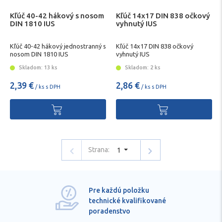
Kľúč 40-42 hákový s nosom
Kľúč 14x17 DIN 838 očkový
DIN 1810 IUS
vyhnutý IUS
Kľúč 40-42 hákový jednostranný s
Kľúč 14x17 DIN 838 očkový
nosom DIN 1810 IUS
vyhnutý IUS
Skladom: 13 ks
Skladom: 2 ks
2,39 €
2,86 €
/ ks s DPH
/ ks s DPH
Strana:
1
Pre každú položku
technické kvalifikované
poradenstvo