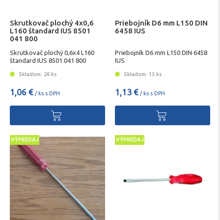
Skrutkovač plochý 4x0,6
Priebojník D6 mm L150 DIN
L160 štandard IUS 8501
6458 IUS
041 800
Skrutkovač plochý 0,6x4 L160
Priebojník D6 mm L150 DIN 6458
štandard IUS 8501 041 800
IUS
Skladom: 26 ks
Skladom: 13 ks
1,06 €
1,13 €
/ ks s DPH
/ ks s DPH
VÝPREDAJ
VÝPREDAJ