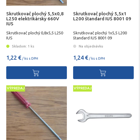
Skrutkovač plochý 5,5x0,8
Skrutkovač plochý 5,5x1
L250 elektrikársky 660V
L200 štandard IUS 8001 09
IUS
Skrutkovač plochý 0,8x5,5 L250
Skrutkovač plochý 1x5,5 L200
IUS
štandard IUS 8001 09
Skladom: 1 ks
Na objednávku
1,22 €
1,24 €
/ ks s DPH
/ ks s DPH
VÝPREDAJ
VÝPREDAJ