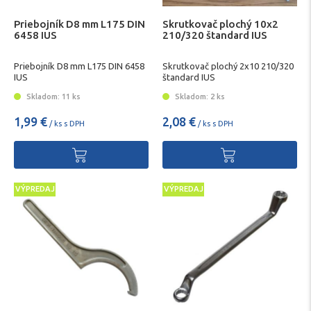
Priebojník D8 mm L175 DIN
Skrutkovač plochý 10x2
6458 IUS
210/320 štandard IUS
Priebojník D8 mm L175 DIN 6458
Skrutkovač plochý 2x10 210/320
IUS
štandard IUS
Skladom: 11 ks
Skladom: 2 ks
1,99 €
2,08 €
/ ks s DPH
/ ks s DPH
VÝPREDAJ
VÝPREDAJ