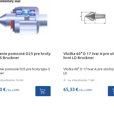
enie pomocné D25 pre hroty
Vložka 60° D 17 tvar A pre o
 S Bruckner
hrot LD Bruckner
nie pomocné D25 pre hroty typu S
Vložka 60° D 17 tvar A pre otočný
ner
LD
objednávku 10 dní
na objednávku 7 dní
0 €
65,33 €
/ ks s DPH
/ ks s DPH