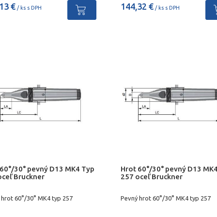
13 €
144,32 €
/ ks s DPH
/ ks s DPH
 60°/30° pevný D13 MK4 Typ
Hrot 60°/30° pevný D13 MK
oceľ Bruckner
257 oceľ Bruckner
 hrot 60°/30° MK4 typ 257
Pevný hrot 60°/30° MK4 typ 257