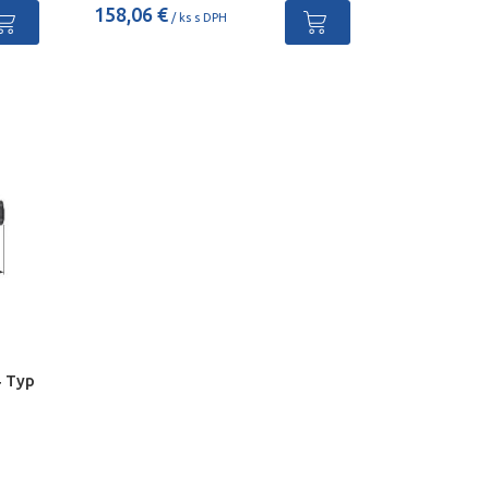
158,06 €
/ ks s DPH
4 Typ