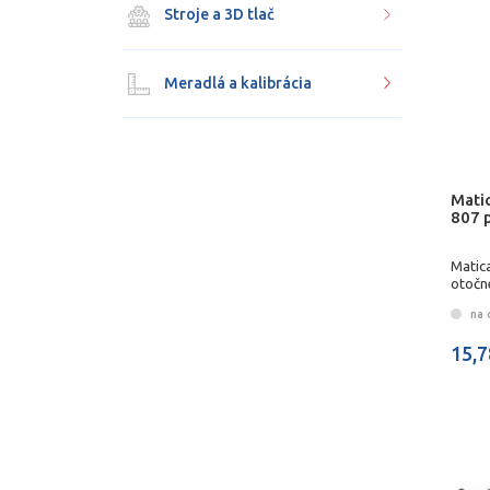
Stroje a 3D tlač
Meradlá a kalibrácia
Mati
807 
Matic
otočn
na 
15,7