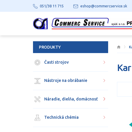
051/38 11 715
eshop@commercservice.sk
PRODUKTY
K
Časti strojov
Kar
Nástroje na obrábanie
Náradie, dielňa, domácnosť
Technická chémia