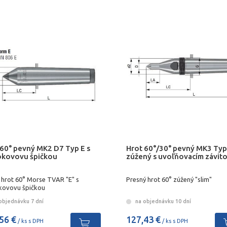
 60° pevný MK2 D7 Typ E s
Hrot 60°/30° pevný MK3 Typ
okovovu špičkou
zúžený s uvoľňovacím závit
 hrot 60° Morse TVAR "E" s
Presný hrot 60° zúžený "slim"
kovovu špičkou
objednávku 7 dní
na objednávku 10 dní
56 €
127,43 €
/ ks s DPH
/ ks s DPH