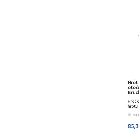
Hrot
otoč
Bruc
Hrot 
hrotu
na 
85,3