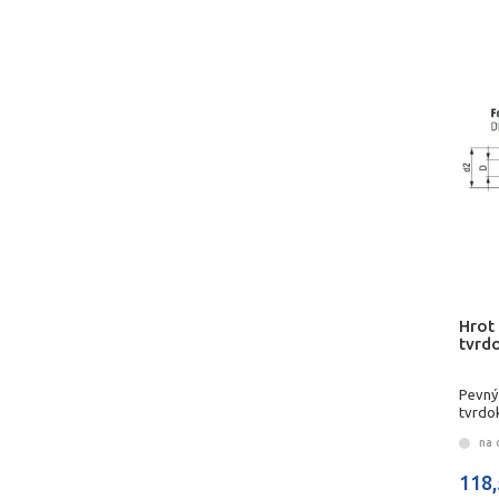
Hrot
tvrd
Pevný
tvrdo
na 
118,