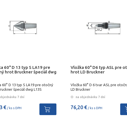
a 60° D 13 typ S LA19 pre
Vložka 60° D6 typ ASL pre o
ný hrot Bruckner špeciál dwg
hrot LD Bruckner
a 60° D 13 typ S LA19 pre otočný
Vložka 60° D 6 tvar ASL pre otočn
Bruckner špeciál dwg L13S
LD Bruckner
objednávku 7 dní
na objednávku 7 dní
3 €
76,20 €
/ ks s DPH
/ ks s DPH