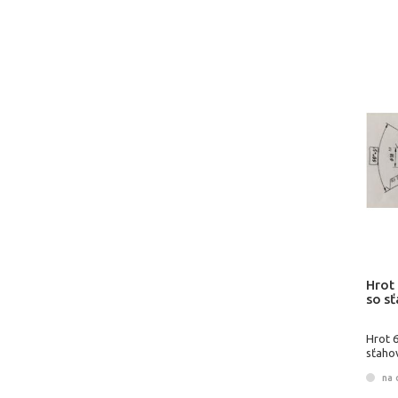
Hrot
so s
Hrot 
sťaho
na 