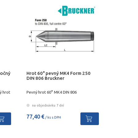
točný
Hrot 60° pevný MK4 Form 250
DIN 806 Bruckner
ý hrot
Pevný hrot 60° MK4 DIN 806
na objednávku 7 dní
77,40 €
/ ks s DPH