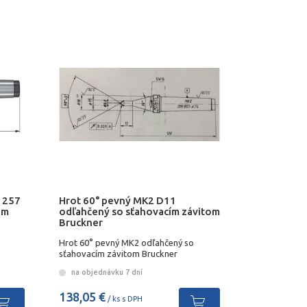
 257
Hrot 60° pevný MK2 D11
om
odľahčený so sťahovacím závitom
Bruckner
Hrot 60° pevný MK2 odľahčený so
sťahovacím závitom Bruckner
na objednávku 7 dní
138,05 €
/ ks s DPH