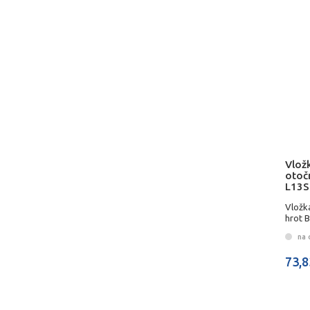
Vložk
otoč
L13S
Vložk
hrot 
na 
73,8