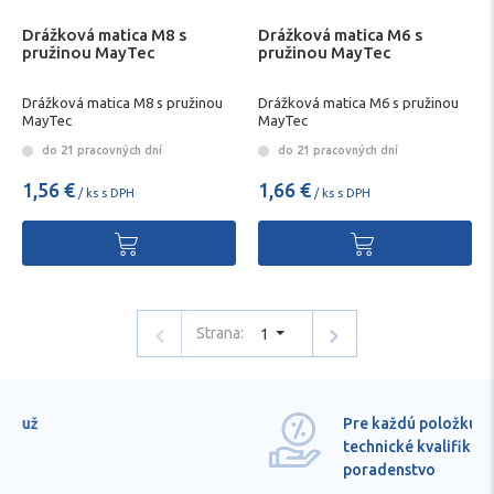
Drážková matica M8 s
Drážková matica M6 s
pružinou MayTec
pružinou MayTec
Drážková matica M8 s pružinou
Drážková matica M6 s pružinou
MayTec
MayTec
do 21 pracovných dní
do 21 pracovných dní
1,56 €
1,66 €
/ ks s DPH
/ ks s DPH
Strana:
1
Pre každú položku
technické kvalifikované
poradenstvo