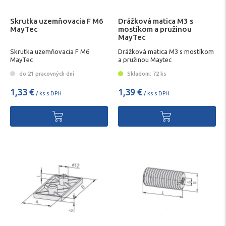
Skrutka uzemňovacia F M6
Drážková matica M3 s
MayTec
mostíkom a pružinou
MayTec
Skrutka uzemňovacia F M6
Drážková matica M3 s mostíkom
MayTec
a pružinou Maytec
do 21 pracovných dní
Skladom: 72 ks
1,33 €
1,39 €
/ ks s DPH
/ ks s DPH