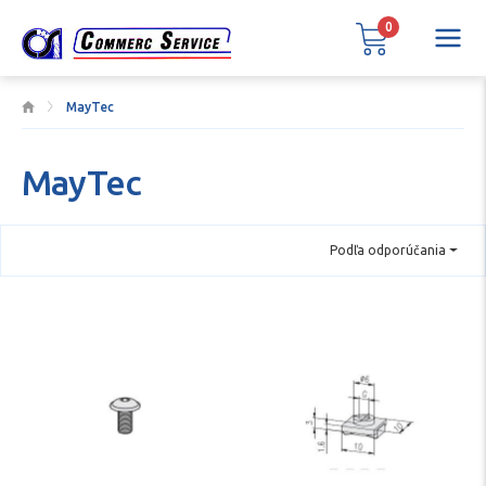
0
MayTec
MayTec
Podľa odporúčania