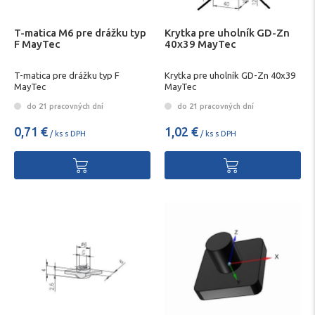
T-matica M6 pre drážku typ
Krytka pre uholník GD-Zn
F MayTec
40x39 MayTec
T-matica pre drážku typ F
Krytka pre uholník GD-Zn 40x39
MayTec
MayTec
do 21 pracovných dní
do 21 pracovných dní
0,71 €
1,02 €
/ ks s DPH
/ ks s DPH