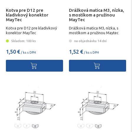
Kotva pre D12 pre
Drážková matica M3, nízka,
kladivkový konektor
s mostíkom a pružinou
MayTec
MayTec
Kotva pre D12 pre kladivkový
Drážková matica M3, nízka, s
konektor MayTec
mostíkom a pružinou Maytec
Skladom: 100 ks
na objednávku 14 dní
1,50 €
1,52 €
/ ks s DPH
/ ks s DPH