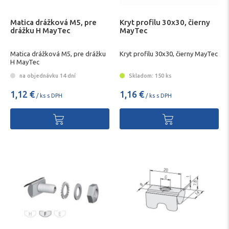
Matica drážková M5, pre
Kryt profilu 30x30, čierny
drážku H MayTec
MayTec
Matica drážková M5, pre drážku
Kryt profilu 30x30, čierny MayTec
H MayTec
na objednávku 14 dní
Skladom: 150 ks
1,12 €
1,16 €
/ ks s DPH
/ ks s DPH