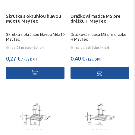
Skrutka s okrúhlou hlavou
Drážková matica M5 pre
M6x10 MayTec
drážku H MayTec
Skrutka s okrúhlou hlavou M6x10
Drážková matica M5 pre drážku
MayTec
H MayTec
do 21 pracovných dní
na objednávku 14 dní
0,27 €
0,40 €
/ ks s DPH
/ ks s DPH