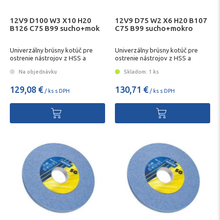
12V9 D100 W3 X10 H20
12V9 D75 W2 X6 H20 B107
B126 C75 B99 sucho+mok
C75 B99 sucho+mokro
Univerzálny brúsny kotúč pre
Univerzálny brúsny kotúč pre
ostrenie nástrojov z HSS a
ostrenie nástrojov z HSS a
kalených ocelí.
brúsenie kalených ocelí.
Na objednávku
Skladom: 1 ks
129,08 €
130,71 €
/ ks s DPH
/ ks s DPH