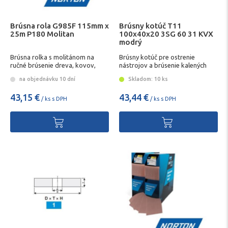
Brúsna rola G985F 115mm x
Brúsny kotúč T11
25m P180 Molitan
100x40x20 3SG 60 31 KVX
modrý
Brúsna rolka s molitánom na
Brúsny kotúč pre ostrenie
ručné brúsenie dreva, kovov,
nástrojov a brúsenie kalených
plastov a lakov
ocelí
na objednávku 10 dní
Skladom: 10 ks
43,15 €
43,44 €
/ ks s DPH
/ ks s DPH