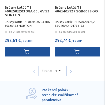
Brúsny kotúč T1
Brúsny kotúč T1
400x50x203 38A 60L 6V S3
406x40x127 SGB6099KVX
NORTON
Brúsny kotúč T1 400x50x203 38A
Brúsny kotúč T1 250x20x76,2
60L 6V S3 NORTON
3SG46JVX101791192
do 21 pracovných dní
na objednávku 10 dní
292,61 €
292,74 €
/ ks s DPH
/ ks s DPH
Strana:
1
Pre každú položku
technické kvalifikované
poradenstvo