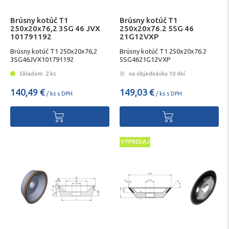
Brúsny kotúč T1
Brúsny kotúč T1
250x20x76,2 3SG 46 JVX
250x20x76.2 5SG 46
101791192
21G12VXP
Brúsny kotúč T1 250x20x76,2
Brúsny kotúč T1 250x20x76.2
3SG46JVX101791192
5SG4621G12VXP
Skladom: 2 ks
na objednávku 10 dní
140,49 €
149,03 €
/ ks s DPH
/ ks s DPH
VÝPREDAJ