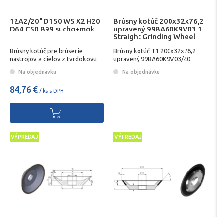
12A2/20° D150 W5 X2 H20
Brúsny kotúč 200x32x76,2
D64 C50 B99 sucho+mok
upravený 99BA60K9V03 1
Straight Grinding Wheel
Brúsny kotúč pre brúsenie
Brúsny kotúč T1 200x32x76,2
nástrojov a dielov z tvrdokovu
upravený 99BA60K9V03/40
Na objednávku
Na objednávku
84,76 €
/ ks s DPH
VÝPREDAJ
VÝPREDAJ