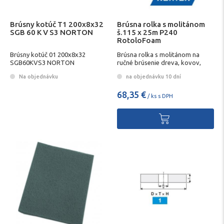
Brúsny kotúč T1 200x8x32
Brúsna rolka s molitánom
SGB 60 K V S3 NORTON
š.115 x 25m P240
RotoloFoam
Brúsny kotúč 01 200x8x32
Brúsna rolka s molitánom na
SGB60KVS3 NORTON
ručné brúsenie dreva, kovov,
plastov a lakov
Na objednávku
na objednávku 10 dní
68,35 €
/ ks s DPH