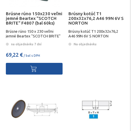
Brúsne rúno 150x230 veľmi
Brúsny kotúč T1
jemné Beartex "SCOTCH
200x32x76,2 A46 99N 6V S
BRITE" F4807 (bal 60ks)
NORTON
Brúsne rúno 150 x 230 veľmi
Brúsny kotúč T1 200x32x76,2
jemné Beartex "SCOTCH BRITE"
A46 99N 6V S NORTON
F4807 (bal 60ks)
na objednávku 7 dní
Na objednávku
69,22 €
/ bal s DPH