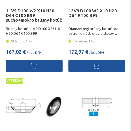
11V9 D100 W2 X10 H20
12V9 D100 W2 X10 H20
D64 C100 B99
D64 R100 B99
sucho+mokro brúsny kotúč
z diamantu
Brusny kotúč 11V9 D100 X2 U10
Diamantový brúsny kotúč pre
H20 D64 C100 B99
ostrenie nástrojov a dielov z
tvrdokovu
Skladom: 1 ks
Skladom: 1 ks
167,02 €
172,97 €
/ ks s DPH
/ ks s DPH
VÝPREDAJ