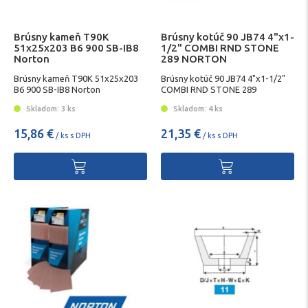
Brúsny kameň T90K
Brúsny kotúč 90 JB74 4"x1-
51x25x203 B6 900 SB-IB8
1/2" COMBI RND STONE
Norton
289 NORTON
Brúsny kameň T90K 51x25x203
Brúsny kotúč 90 JB74 4"x1-1/2"
B6 900 SB-IB8 Norton
COMBI RND STONE 289
Skladom: 3 ks
Skladom: 4 ks
15,86 €
21,35 €
/ ks s DPH
/ ks s DPH