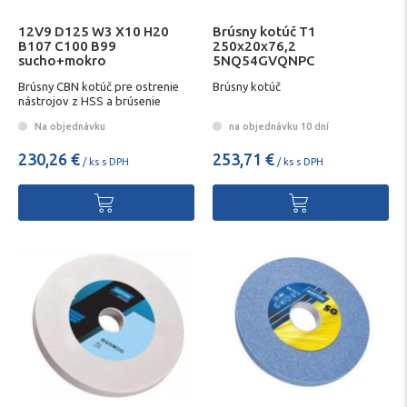
12V9 D125 W3 X10 H20
Brúsny kotúč T1
B107 C100 B99
250x20x76,2
sucho+mokro
5NQ54GVQNPC
Brúsny CBN kotúč pre ostrenie
Brúsny kotúč
nástrojov z HSS a brúsenie
kalených ocelí.
Na objednávku
na objednávku 10 dní
230,26 €
253,71 €
/ ks s DPH
/ ks s DPH