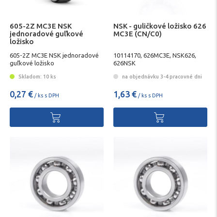
605-2Z MC3E NSK
NSK - guličkové ložisko 626
jednoradové guľkové
MC3E (CN/C0)
ložisko
605-2Z MC3E NSK jednoradové
10114170, 626MC3E, NSK626,
guľkové ložisko
626NSK
Skladom: 10 ks
na objednávku 3-4 pracovné dni
0,27 €
1,63 €
/ ks s DPH
/ ks s DPH