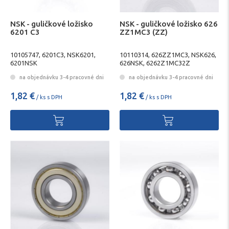
NSK - guličkové ložisko
NSK - guličkové ložisko 626
6201 C3
ZZ1MC3 (ZZ)
10105747, 6201C3, NSK6201,
10110314, 626ZZ1MC3, NSK626,
6201NSK
626NSK, 6262Z1MC32Z
na objednávku 3-4 pracovné dni
na objednávku 3-4 pracovné dni
1,82 €
1,82 €
/ ks s DPH
/ ks s DPH