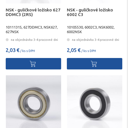
NSK - guličkové ložisko 627
NSK - guličkové ložisko
DDMC3 (2RS)
6002 C3
10111315, 627DDMC3, NSK627,
10105530, 6002C3, NSK6002,
627NSK
6002NSK
na objednávku 3-4 pracovné dni
na objednávku 3-4 pracovné dni
2,03 €
2,05 €
/ ks s DPH
/ ks s DPH