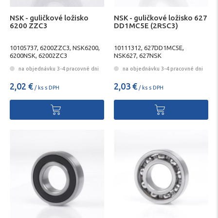
NSK - guličkové ložisko
NSK - guličkové ložisko 627
6200 ZZC3
DD1MC5E (2RSC3)
10105737, 6200ZZC3, NSK6200,
10111312, 627DD1MC5E,
6200NSK, 62002ZC3
NSK627, 627NSK
na objednávku 3-4 pracovné dni
na objednávku 3-4 pracovné dni
2,02 €
2,03 €
/ ks s DPH
/ ks s DPH