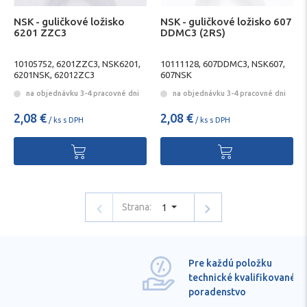
NSK - guličkové ložisko
NSK - guličkové ložisko 607
6201 ZZC3
DDMC3 (2RS)
10105752, 6201ZZC3, NSK6201,
10111128, 607DDMC3, NSK607,
6201NSK, 62012ZC3
607NSK
na objednávku 3-4 pracovné dni
na objednávku 3-4 pracovné dni
2,08 €
2,08 €
/ ks s DPH
/ ks s DPH
Strana:
1
Pre každú položku
technické kvalifikované
poradenstvo