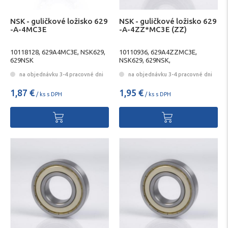
NSK - guličkové ložisko 629
NSK - guličkové ložisko 629
-A-4MC3E
-A-4ZZ*MC3E (ZZ)
10118128, 629A4MC3E, NSK629,
10110936, 629A4ZZMC3E,
629NSK
NSK629, 629NSK,
629A42ZMC3E2Z
na objednávku 3-4 pracovné dni
na objednávku 3-4 pracovné dni
1,87 €
1,95 €
/ ks s DPH
/ ks s DPH