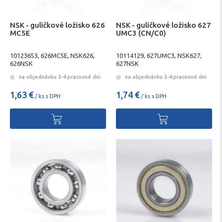
NSK - guličkové ložisko 626
NSK - guličkové ložisko 627
MC5E
UMC3 (CN/C0)
10123653, 626MC5E, NSK626,
10114129, 627UMC3, NSK627,
626NSK
627NSK
na objednávku 3-4 pracovné dni
na objednávku 3-4 pracovné dni
1,63 €
1,74 €
/ ks s DPH
/ ks s DPH