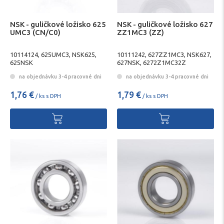
NSK - guličkové ložisko 625
NSK - guličkové ložisko 627
UMC3 (CN/C0)
ZZ1MC3 (ZZ)
10114124, 625UMC3, NSK625,
10111242, 627ZZ1MC3, NSK627,
625NSK
627NSK, 6272Z1MC32Z
na objednávku 3-4 pracovné dni
na objednávku 3-4 pracovné dni
1,76 €
1,79 €
/ ks s DPH
/ ks s DPH