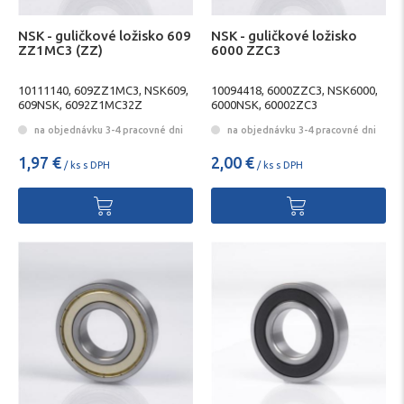
NSK - guličkové ložisko 609
NSK - guličkové ložisko
ZZ1MC3 (ZZ)
6000 ZZC3
10111140, 609ZZ1MC3, NSK609,
10094418, 6000ZZC3, NSK6000,
609NSK, 6092Z1MC32Z
6000NSK, 60002ZC3
na objednávku 3-4 pracovné dni
na objednávku 3-4 pracovné dni
1,97 €
2,00 €
/ ks s DPH
/ ks s DPH