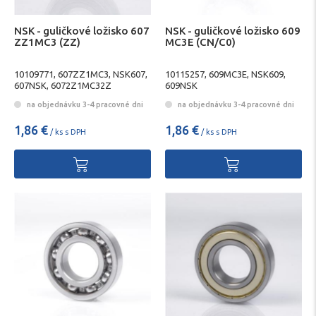
NSK - guličkové ložisko 607
NSK - guličkové ložisko 609
ZZ1MC3 (ZZ)
MC3E (CN/C0)
10109771, 607ZZ1MC3, NSK607,
10115257, 609MC3E, NSK609,
607NSK, 6072Z1MC32Z
609NSK
na objednávku 3-4 pracovné dni
na objednávku 3-4 pracovné dni
1,86 €
1,86 €
/ ks s DPH
/ ks s DPH