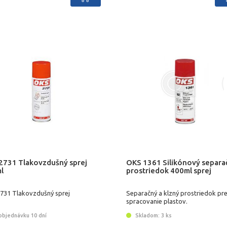
2731 Tlakovzdušný sprej
OKS 1361 Silikónový separa
l
prostriedok 400ml sprej
731 Tlakovzdušný sprej
Separačný a klzný prostriedok pr
spracovanie plastov.
objednávku 10 dní
Skladom: 3 ks