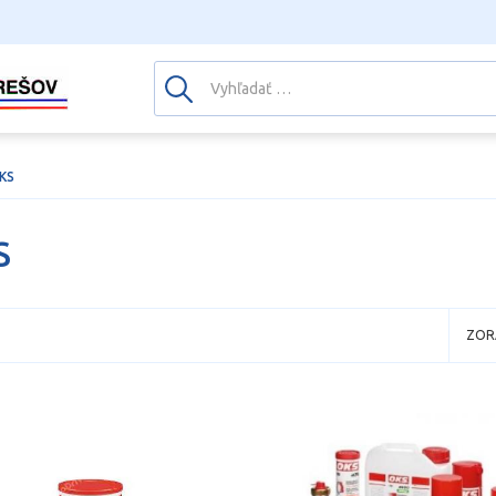
KS
S
ZOR