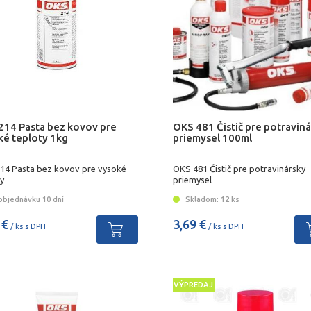
214 Pasta bez kovov pre
OKS 481 Čistič pre potravin
ké teploty 1kg
priemysel 100ml
14 Pasta bez kovov pre vysoké
OKS 481 Čistič pre potravinársky
y
priemysel
objednávku 10 dní
Skladom: 12 ks
 €
3,69 €
/ ks s DPH
/ ks s DPH
VÝPREDAJ