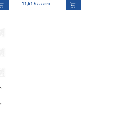
11,61 €
/ ks s DPH
ml
j