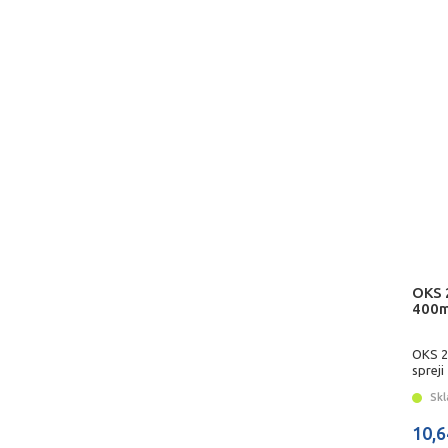
OKS 
400m
OKS 2
spreji
Skl
10,6