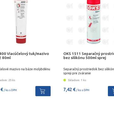
400 Viacúčelový tuk/mazivo
OKS 1511 Separačný prostr
 80ml
bez silikónu 500ml sprej
čelové mazivo na báze molybdénu
Separačný prostriedok bez silikón
spreji pre zváranie
adom: 25 ks
Skladom: 1 ks
 €
7,42 €
/ ks s DPH
/ ks s DPH