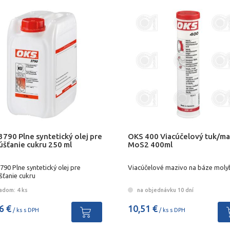
790 Plne syntetický olej pre
OKS 400 Viacúčelový tuk/ma
úšťanie cukru 250 ml
MoS2 400ml
90 Plne syntetický olej pre
Viacúčelové mazivo na báze mol
šťanie cukru
adom: 4 ks
na objednávku 10 dní
6 €
10,51 €
/ ks s DPH
/ ks s DPH