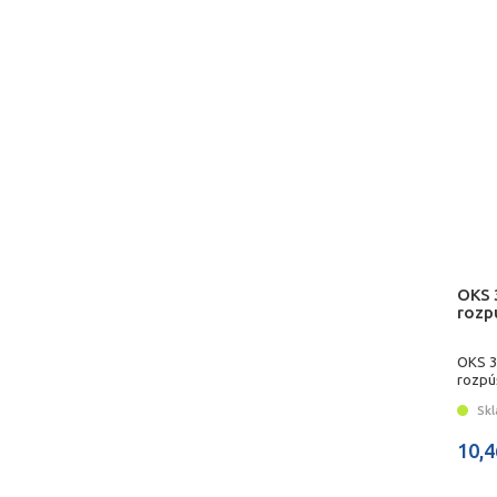
OKS 3
rozp
OKS 37
rozpú
Skl
10,4