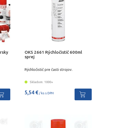
ársky
OKS 2661 Rýchločistič 600ml
sprej
Rýchločistič pre časti strojov.
Skladom: 1000+
5,54 €
/ ks s DPH