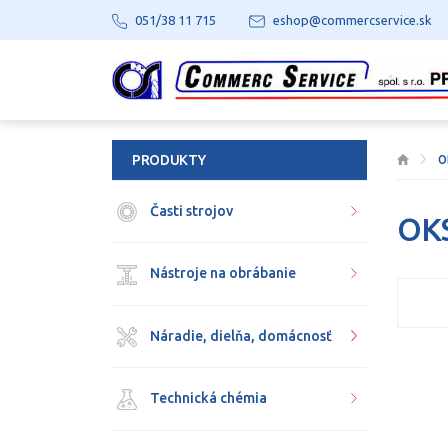
051/38 11 715
eshop@commercservice.sk
PRODUKTY
O
Časti strojov
OK
Nástroje na obrábanie
Náradie, dielňa, domácnosť
Technická chémia