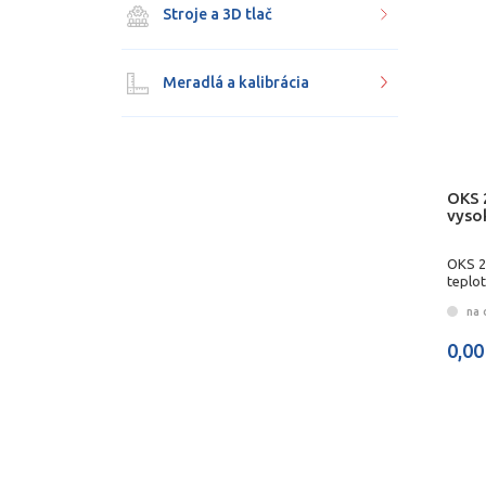
Stroje a 3D tlač
Meradlá a kalibrácia
OKS 
vyso
OKS 2
teplot
na 
0,00