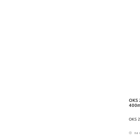
OKS 
400m
OKS 2
na 