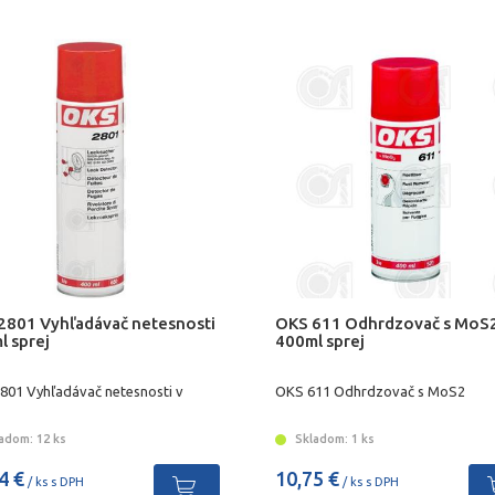
2801 Vyhľadávač netesnosti
OKS 611 Odhrdzovač s MoS
l sprej
400ml sprej
801 Vyhľadávač netesnosti v
OKS 611 Odhrdzovač s MoS2
adom: 12 ks
Skladom: 1 ks
4 €
10,75 €
/ ks s DPH
/ ks s DPH