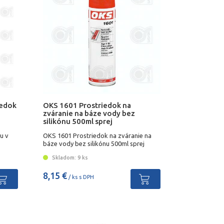
iedok
OKS 1601 Prostriedok na
zváranie na báze vody bez
silikónu 500ml sprej
u v
OKS 1601 Prostriedok na zváranie na
báze vody bez silikónu 500ml sprej
Skladom: 9 ks
8,15 €
/ ks s DPH