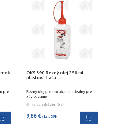
iedok
OKS 390 Rezný olej 250 ml
plastová fľaša
u pre
Rezný olej pre obrábanie, ideálny pre
závitovanie
na objednávku 10 dní
9,86 €
/ ks s DPH