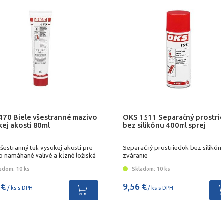
470 Biele všestranné mazivo
OKS 1511 Separačný prostr
kej akosti 80ml
bez silikónu 400ml sprej
všestranný tuk vysokej akosti pre
Separačný prostriedok bez silikón
o namáhané valivé a kĺzné ložiská
zváranie
adom: 10 ks
Skladom: 10 ks
 €
9,56 €
/ ks s DPH
/ ks s DPH